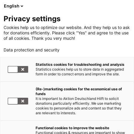
English
Privacy settings
Cookies help us to optimize our website. And they help us to ask
for donations efficiently. Please click "Yes" and agree to the use
of all cookies. Thank you very much!
Data protection and security
Statistics cookies for troubleshooting and analysis
Statistics cookies help us to store data in aggregated
form in order to correct errors and improve the site.
(Re-)marketing cookies for the economical use of
Jetzt
funds
spenden
It is important to Aktion Deutschland Hilft to solicit
donations particularly efficiently. We use marketing
cookies to personalize ads and content so that they
are relevant to interests.
Functional cookies to improve the website
Nothilfe Nahost
Functional cookies & resources are important to show