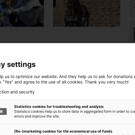
y settings
h nicht zu, dass ausländische Kolleginnen und
. Auch für ADRA Afghanistan gibt es keine
p us to optimize our website. And they help us to ask for donations ef
e Menschen erfolgt buchstäblich auf eigene
ck "Yes" and agree to the use of all cookies. Thank you very much!
ehen", betont Hamid.
ction and security
ert den Süden
Statistics cookies for troubleshooting and analysis
Statistics cookies help us to store data in aggregated form in order to co
errors and improve the site.
es Landes bebte, waren er und sein Team
nschen waren vom Erdbeben betroffen. Häuser
(Re-)marketing cookies for the economical use of funds
brach zusammen. Die Helferinnen und Helfer