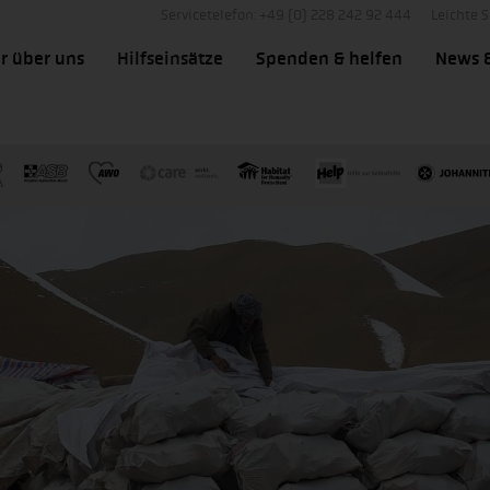
Servicetelefon: +49 (0) 228 242 92 444
Leichte 
r über uns
Hilfseinsätze
Spenden & helfen
News 