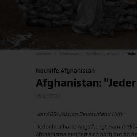
Startseite
Hilfseinsätze
Nothilfe Afghanistan
"Jeder
Nothilfe Afghanistan
Afghanistan: "Jeder
15.12.2022
von ADRA/Aktion Deutschland Hilft
"Jeder hier hatte Angst", sagt Hamid A
Afghanistan erinnert sich noch gut an de