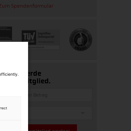
Zum Spendenformular
Ja, ich werde
ficiently.
Fördermitglied.
rrect