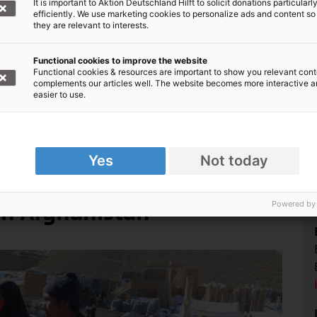
It is important to Aktion Deutschland Hilft to solicit donations particularl
efficiently. We use marketing cookies to personalize ads and content so
geschädigten Provinzen mit ersten Maßnahmen
they are relevant to interests.
tliche Güter wurden bereitgestellt,
lt.
Functional cookies to improve the website
Functional cookies & resources are important to show you relevant cont
 weiterhin Hilfe – besonders in den
complements our articles well. The website becomes more interactive 
easier to use.
anistan sind alle Probleme große Probleme",
nen Gebiete waren aufgrund ihrer
merksamkeit der Behörden bereits benachteiligt
Tausende von Familien dauerhaft ihre
Yes
Not today
Powered by
in Afghanistan