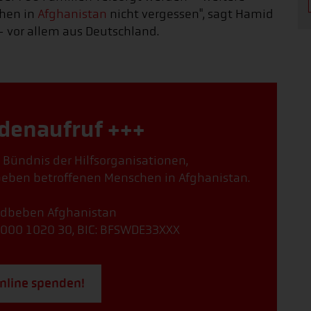
chen in
Afghanistan
nicht vergessen", sagt Hamid
– vor allem aus Deutschland.
denaufruf +++
, Bündnis der Hilfsorganisationen,
beben betroffenen Menschen in Afghanistan.
Erdbeben Afghanistan
000 1020 30, BIC: BFSWDE33XXX
online spenden!