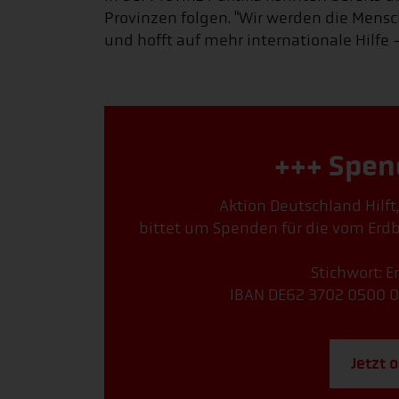
Provinzen folgen. "Wir werden die Mens
und hofft auf mehr internationale Hilfe 
+++ Spen
Aktion Deutschland Hilft
bittet um Spenden für die vom Erd
Stichwort: 
IBAN DE62 3702 0500 0
Jetzt 