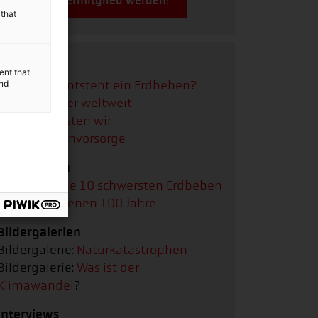
Jetzt Fördermitglied werden!
y
 that
Videos
ent that
and
Video:
Wie entsteht ein Erdbeben?
Video:
Hunger weltweit
Video:
So leisten wir
Katastrophenvorsorge
Infografiken
Infografik:
Die 10 schwersten Erdbeben
der vergangenen 100 Jahre
Bildergalerien
Bildergalerie:
Naturkatastrophen
Bildergalerie:
Was ist der
Klimawandel
?
Interviews