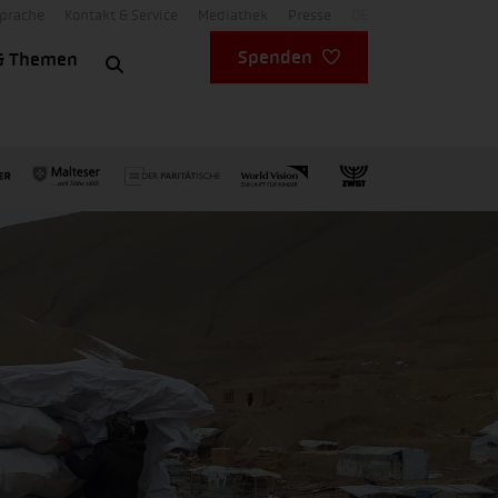
Sprache
Kontakt & Service
Mediathek
Presse
DE
Spenden
& Themen