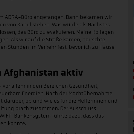
g im ADRA-Büro angefangen. Dann bekamen wir
oren von Kabul stehen. Was würde als Nächstes
ossen, das Büro zu evakuieren. Meine Kollegen
en. Als wir auf die Straße kamen, herrschte
ben Stunden im Verkehr fest, bevor ich zu Hause
n Afghanistan aktiv
– vor allem in den Bereichen Gesundheit,
rneuerbare Energien. Nach der Machtübernahme
t darüber, ob und wie es für die Helferinnen und
waltung brach zusammen. Der Ausschluss
SWIFT-Bankensystem führte dazu, dass das
den konnte.