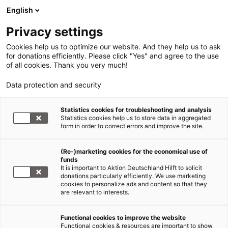
English
Privacy settings
Cookies help us to optimize our website. And they help us to ask
for donations efficiently. Please click "Yes" and agree to the use
of all cookies. Thank you very much!
Data protection and security
Flut Pakistan
Statistics cookies for troubleshooting and analysis
Statistics cookies help us to store data in aggregated
Zahl der Todesopfer könnte
form in order to correct errors and improve the site.
drastisch steigen
(Re-)marketing cookies for the economical use of
funds
13.08.2010
It is important to Aktion Deutschland Hilft to solicit
donations particularly efficiently. We use marketing
cookies to personalize ads and content so that they
Die Lage in den Überschwemmungsgebieten
are relevant to interests.
Pakistans spitzt sich weiter zu. Mitarbeiter der
Hilfsorganisation World Vision berichten von
Functional cookies to improve the website
anhaltenden Regenfällen, steigender
Functional cookies & resources are important to show