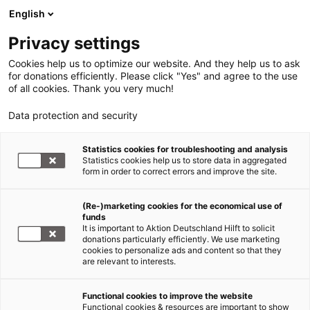
English
Privacy settings
Cookies help us to optimize our website. And they help us to ask
for donations efficiently. Please click "Yes" and agree to the use
of all cookies. Thank you very much!
Data protection and security
Flut Pakistan
Statistics cookies for troubleshooting and analysis
Statistics cookies help us to store data in aggregated
Pakistanhilfe hoffnungslos
form in order to correct errors and improve the site.
unterfinanziert
(Re-)marketing cookies for the economical use of
funds
26.01.2011
It is important to Aktion Deutschland Hilft to solicit
donations particularly efficiently. We use marketing
cookies to personalize ads and content so that they
„Es geht voran, aber viel zu langsam“
are relevant to interests.
Nach Ansicht der Hilfsorganisation CARE fehlen in
Functional cookies to improve the website
Pakistan Millionen von Euros, um die Folgen der
Functional cookies & resources are important to show