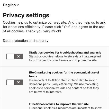
English
Privacy settings
Cookies help us to optimize our website. And they help us to ask
for donations efficiently. Please click "Yes" and agree to the use
of all cookies. Thank you very much!
Data protection and security
Flut Pakistan
Statistics cookies for troubleshooting and analysis
Statistics cookies help us to store data in aggregated
Pakistan von Monsunflut schwer
form in order to correct errors and improve the site.
getroffen
(Re-)marketing cookies for the economical use of
funds
02.08.2010
It is important to Aktion Deutschland Hilft to solicit
donations particularly efficiently. We use marketing
cookies to personalize ads and content so that they
In Pakistan sind über drei Millionen Menschen von
are relevant to interests.
der schwersten Flutkatastrophe seit 80 Jahren
betroffen. Tagelanger Monsunregen hat ganze
Functional cookies to improve the website
Dörfer überflutet. Bis zu zwei Millionen Menschen
Functional cookies & resources are important to show