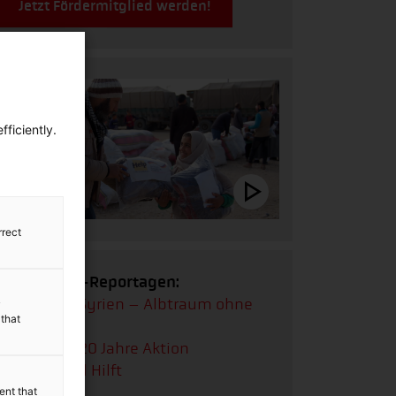
Jetzt Fördermitglied werden!
ficiently.
rrect
Multimedia-Reportagen:
Reportage:
Syrien – Albtraum ohne
y
 that
Ende
Reportage:
20 Jahre Aktion
Deutschland Hilft
ent that