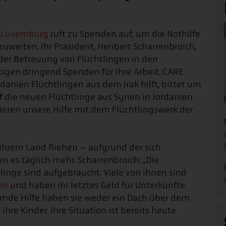
-Luxemburg
ruft zu Spenden auf, um die Nothilfe
zuweiten. Ihr Präsident, Heribert Scharrenbroich,
t der Betreuung von Flüchtlingen in den
igen dringend Spenden für ihre Arbeit. CARE
ordanien Flüchtlingen aus dem Irak hilft, bittet um
f die neuen Flüchtlinge aus Syrien in Jordanien
ieren unsere Hilfe mit dem Flüchtlingswerk der
ihrem Land fliehen – aufgrund der sich
n es täglich mehr. Scharrenbroich: „Die
linge sind aufgebraucht. Viele von ihnen sind
en
und haben ihr letztes Geld für Unterkünfte
mde Hilfe haben sie weder ein Dach über dem
ihre Kinder. Ihre Situation ist bereits heute