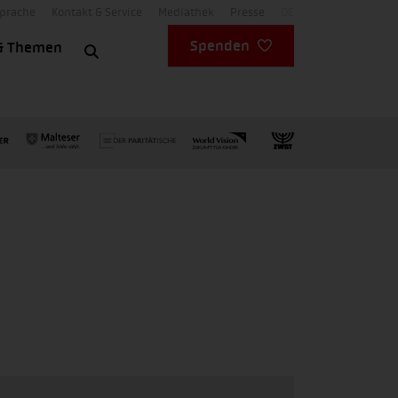
Sprache
Kontakt & Service
Mediathek
Presse
DE
Spenden
& Themen