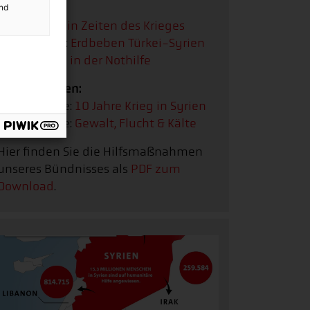
Podcast
and
Syrien:
Hilfe in Zeiten des Krieges
Sonderfolge:
Erdbeben Türkei-Syrien
Syrien:
Reha in der Nothilfe
Bildergalerien:
Bildergalerie:
10 Jahre Krieg in Syrien
Bildergalerie:
Gewalt, Flucht & Kälte
Hier finden Sie die Hilfsmaßnahmen
unseres Bündnisses als
PDF zum
Download
.