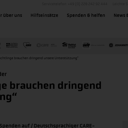
Servicetelefon: +49 (0) 228 242 92 444
Leichte 
r über uns
Hilfseinsätze
Spenden & helfen
News 
lüchtlinge brauchen dringend unsere Unterstützung“
der
nge brauchen dringend
ung“
 Spenden auf / Deutschsprachiger CARE-