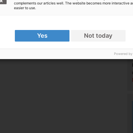
complements our articles well. The website becomes more interactive 
easier to use.
Yes
Not today
Powered by