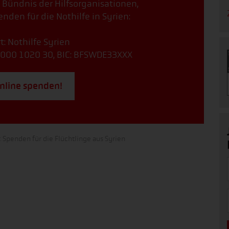
, Bündnis der Hilfsorganisationen,
nden für die Nothilfe in Syrien:
t: Nothilfe Syrien
000 1020 30, BIC: BFSWDE33XXX
online spenden!
 Spenden für die Flüchtlinge aus Syrien