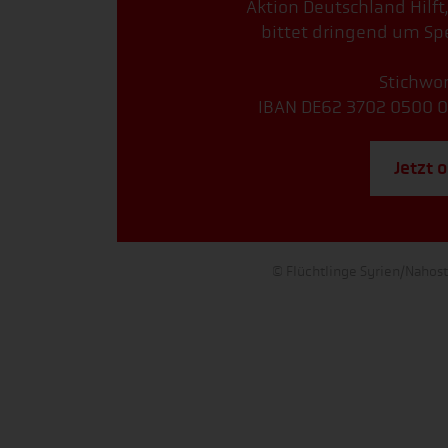
Aktion Deutschland Hilft
bittet dringend um Spe
Stichwor
IBAN DE62 3702 0500 0
Jetzt 
© Flüchtlinge Syrien/Nahost: