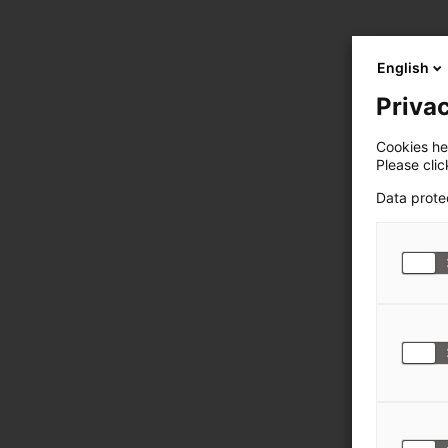
English
Privac
Cookies hel
Please cli
Data prote