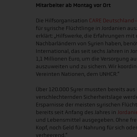
Mitarbeiter ab Montag vor Ort
Die Hilfsorganisation
CARE Deutschland
für syrische Flüchtlinge in Jordanien aus
erklärt: „Hilfswerke, die Erfahrungen mi
Nachbarländern von Syrien haben, benöt
International, das seit sechs Jahren in J
1,1 Millionen Euro, um die Versorgung au
auszuweiten und zu sichern. Wir koordin
Vereinten Nationen, dem UNHCR.“
Über 120.000 Syrer mussten bereits aus 
verschlechternden Sicherheitslage werde
Ersparnisse der meisten syrischen Flücht
bereits seit Anfang des Jahres in
Jordani
und Lebensmittel ausgegeben. Ohne fre
Kopf, noch Geld für Nahrung für sich oder 
verheerend.“