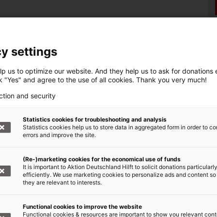
y settings
p us to optimize our website. And they help us to ask for donations ef
ck "Yes" and agree to the use of all cookies. Thank you very much!
ction and security
Statistics cookies for troubleshooting and analysis
Statistics cookies help us to store data in aggregated form in order to co
errors and improve the site.
(Re-)marketing cookies for the economical use of funds
It is important to Aktion Deutschland Hilft to solicit donations particularl
efficiently. We use marketing cookies to personalize ads and content so
they are relevant to interests.
Functional cookies to improve the website
Functional cookies & resources are important to show you relevant cont