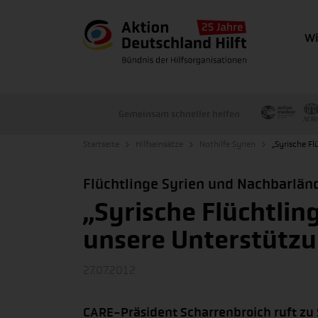
Wi
Gemeinsam schneller helfen
Startseite
Hilfseinsätze
Nothilfe Syrien
„Syrische F
Flüchtlinge Syrien und Nachbarlän
„Syrische Flüchtli
unsere Unterstütz
27.07.2012
CARE-Präsident Scharrenbroich ruft zu