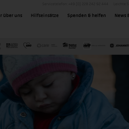
Servicetelefon: +49 (0) 228 242 92 444
Leichte 
r über uns
Hilfseinsätze
Spenden & helfen
News 