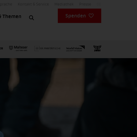
Sprache
Kontakt & Service
Mediathek
Presse
DE
Spenden
& Themen