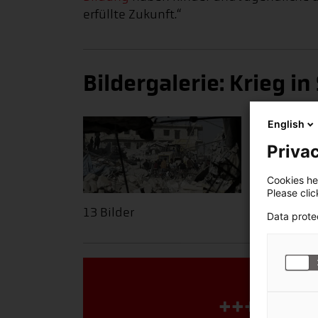
erfüllte Zukunft.“
Bildergalerie: Krieg in
English
Privac
Cookies hel
Please cli
13 Bilder
Data prote
+++ Spen