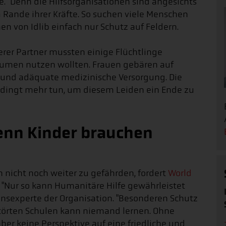
ele." Denn die Hilfsorganisationen sind angesichts
Rande ihrer Kräfte. So suchen viele Menschen
en von Idlib einfach nur Schutz auf Feldern.
rer Partner mussten einige Flüchtlinge
äumen nutzen wollten. Frauen gebären auf
e und adäquate medizinische Versorgung. Die
dingt mehr tun, um diesem Leiden ein Ende zu
enn Kinder brauchen
n nicht noch weiter zu gefährden, fordert
World
. "Nur so kann Humanitäre Hilfe gewährleistet
densexperte der Organisation. "Besonderen Schutz
störten Schulen kann niemand lernen. Ohne
er keine Perspektive auf eine friedliche und