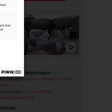
y
 that
ent that
and
Multimedia-Reportagen:
Reportage:
Syrien – Albtraum ohne
Ende
Reportage:
20 Jahre Aktion
Deutschland Hilft
Podcast