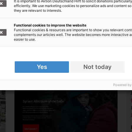
It is important to Aktion Deutschland Hilft to solicit donations particularl
efficiently. We use marketing cookies to personalize ads and content so
, Bündnis der Hilfsorganisationen,
they are relevant to interests.
den für Flüchtlingshilfe weltweit
Functional cookies to improve the website
 für Flüchtlinge weltweit
Functional cookies & resources are important to show you relevant cont
complements our articles well. The website becomes more interactive 
000 1020 30, BIC: BFSWDE33XXX
easier to use.
online spenden!
Yes
Not today
Powered by