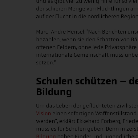
und es gibt viel zu wenig Hilfe für so vi
der schieren Menge von Flüchtlingen am 
auf der Flucht in die nördlicheren Region
Marc-Andre Hensel: "Nach Berichten unse
bezahlen, wenn sie den Schatten von B
offenen Feldern, ohne jede Privatsphär
internationale Gemeinschaft muss unbe
setzen.“
Schulen schützen – d
Bildung
Um das Leben der geflüchteten Ziviliste
Vision
einen sofortigen Waffenstillstand
werden“, erklärt Ekkehard Forberg, Frie
muss es für Schulen geben. Denn in zer
Bildung
haben Kinder und Jugendliche ab