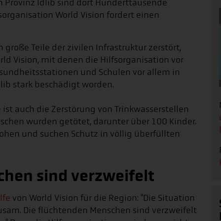
n Provinz Idlib sind dort Hunderttausende
organisation World Vision fordert einen
 große Teile der zivilen Infrastruktur zerstört,
d Vision, mit denen die Hilfsorganisation vor
esundheitsstationen und Schulen vor allem in
b stark beschädigt worden.
st auch die Zerstörung von Trinkwasserstellen
schen wurden getötet, darunter über 100 Kinder.
hen und suchen Schutz in völlig überfüllten
hen sind verzweifelt
lfe
von World Vision für die Region: "Die Situation
rausam. Die flüchtenden Menschen sind verzweifelt