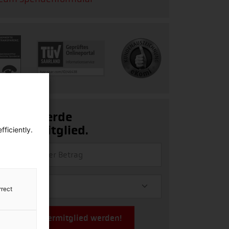
Ja, ich werde
Fördermitglied.
ficiently.
rrect
Jetzt Fördermitglied werden!