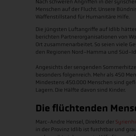
Nach schweren Angriffen in der syrische
Menschen auf der Flucht. Unsere Bündnis
Waffenstillstand für Humanitäre Hilfe.
Die jüngsten Luftangriffe auf Idlib hätten
berichten Partnerorganisationen von Worl
Ort zusammenarbeitet. So seien viele G
den Regionen Nord-Hamma und Süd-Idli
Angesichts der sengenden Sommerhitze i
besonders folgenreich. Mehr als 450 Men
Mindestens 450.000 Menschen sind geflo
Lagern. Die Hälfte davon sind Kinder.
Die flüchtenden Mensc
Marc-Andre Hensel, Direktor der
Syrienhi
in der Provinz Idlib ist furchtbar und g