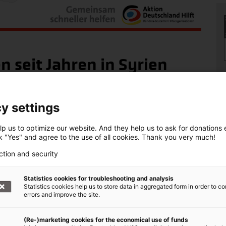
 seit Jahren in Syrien
ng einen sehr hohen Stellenwert. Bevor der
y settings
gsrate in Syrien bei 97 Prozent. Die
p us to optimize our website. And they help us to ask for donations ef
hland Hilft“ sind seit Jahren in Syrien aktiv,
ck "Yes" and agree to the use of all cookies. Thank you very much!
eder zu ermöglichen. So unterstützt arche noVa
ction and security
 neun Schulen. Die Organisation setzte die
 Lehrenden und verteilt Schulmaterial und Essen.
Statistics cookies for troubleshooting and analysis
Statistics cookies help us to store data in aggregated form in order to co
et werden
errors and improve the site.
(Re-)marketing cookies for the economical use of funds
ähnlich alarmierend. Dort kann rund die Hälfte