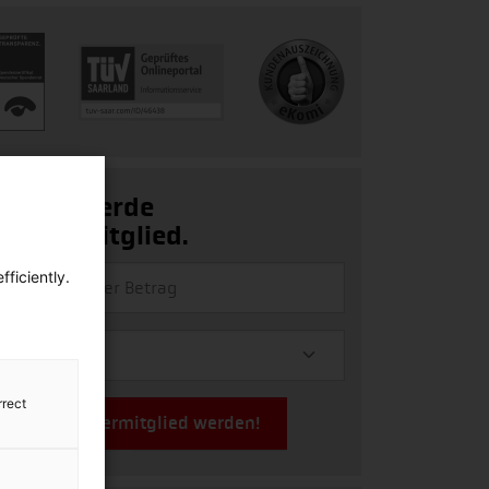
Ja, ich werde
Fördermitglied.
ficiently.
rrect
Jetzt Fördermitglied werden!