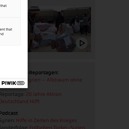
y
 that
ent that
and
Multimedia-Reportagen:
Reportage:
Syrien – Albtraum ohne
Ende
Reportage:
20 Jahre Aktion
Deutschland Hilft
Podcast
Syrien:
Hilfe in Zeiten des Krieges
Sonderfolge:
Erdbeben Türkei-Syrien