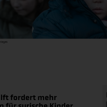
rieges
lft fordert mehr
 für syrische Kinder