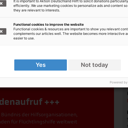
It is important to Aktion Deutschland Hilft to solicit donations particularl
ur Schule gehen. So war es auch bei Iman. Sie floh
efficiently. We use marketing cookies to personalize ads and content so
they are relevant to interests.
en Geschwistern nach Jordanien. Um die Miete
ing Iman arbeiten und kam oft erst spätabends
Functional cookies to improve the website
der Bündnisorganisation CARE kann sie nun
Functional cookies & resources are important to show you relevant cont
wird sich mein Traum, Lehrerin zu werden, nun
complements our articles well. The website becomes more interactive 
easier to use.
sorganisation ADRA 160 syrischen
en Fächern Mathe, Naturwissenschaften, Englisch
Yes
Not today
psychosoziale Betreuung in Anspruch nehmen.
Powered by
denaufruf +++
, Bündnis der Hilfsorganisationen,
den für Flüchtlingshilfe weltweit