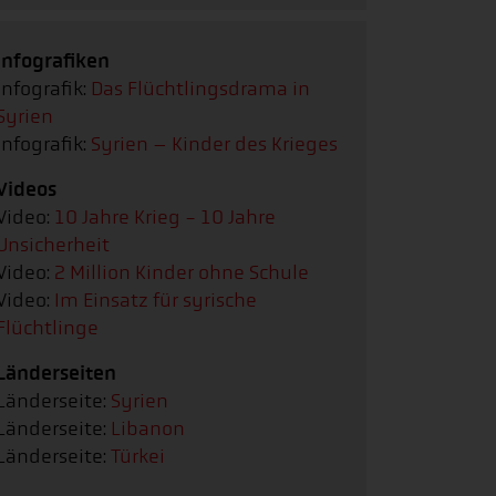
Infografiken
Infografik:
Das Flüchtlingsdrama in
Syrien
Infografik:
Syrien – Kinder des Krieges
Videos
Video:
10 Jahre Krieg - 10 Jahre
Unsicherheit
Video:
2 Million Kinder ohne Schule
Video:
Im Einsatz für syrische
Flüchtlinge
Länderseiten
Länderseite:
Syrien
Länderseite:
Libanon
Länderseite:
Türkei