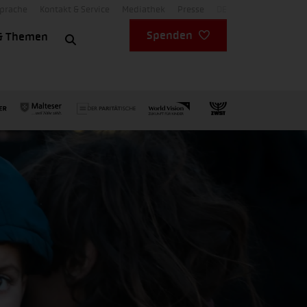
Sprache
Kontakt & Service
Mediathek
Presse
DE
Spenden
& Themen