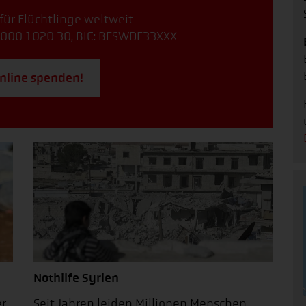
 für Flüchtlinge weltweit
000 1020 30, BIC: BFSWDE33XXX
online spenden!
Nothilfe Syrien
er
Seit Jahren leiden Millionen Menschen