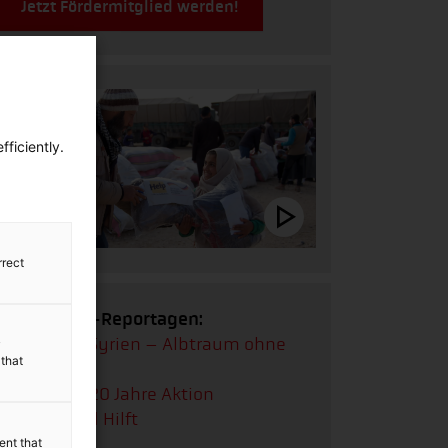
Jetzt Fördermitglied werden!
ficiently.
rrect
Multimedia-Reportagen:
Reportage:
Syrien – Albtraum ohne
y
 that
Ende
Reportage:
20 Jahre Aktion
Deutschland Hilft
ent that