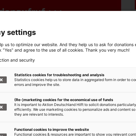
denaufruf +++
, Bündnis der Hilfsorganisationen,
y settings
nden für die Nothilfe in Syrien:
p us to optimize our website. And they help us to ask for donations ef
t: Nothilfe Syrien
ck "Yes" and agree to the use of all cookies. Thank you very much!
000 1020 30, BIC: BFSWDE33XXX
ction and security
online spenden!
Statistics cookies for troubleshooting and analysis
Statistics cookies help us to store data in aggregated form in order to co
errors and improve the site.
(Re-)marketing cookies for the economical use of funds
It is important to Aktion Deutschland Hilft to solicit donations particularl
 Spenden für die Flüchtlinge aus Syrien
efficiently. We use marketing cookies to personalize ads and content so
they are relevant to interests.
Functional cookies to improve the website
Functional cookies & resources are important to show you relevant cont