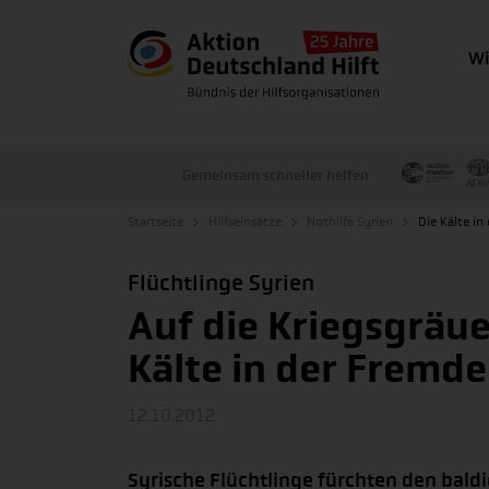
Wi
Gemeinsam schneller helfen
Startseite
Hilfseinsätze
Nothilfe Syrien
Die Kälte in
Flüchtlinge Syrien
Auf die Kriegsgräue
Kälte in der Fremde
12.10.2012
Syrische Flüchtlinge fürchten den bald