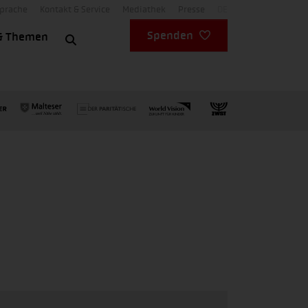
Sprache
Kontakt & Service
Mediathek
Presse
DE
Spenden
& Themen