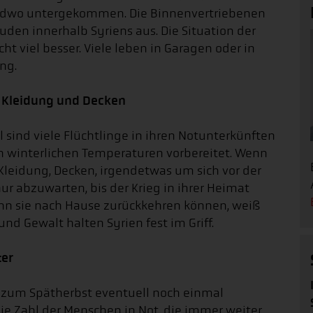
gendwo untergekommen. Die Binnenvertriebenen
uden innerhalb Syriens aus. Die Situation der
ht viel besser. Viele leben in Garagen oder in
ng.
 Kleidung und Decken
sind viele Flüchtlinge in ihren Notunterkünften
 winterlichen Temperaturen vorbereitet. Wenn
leidung, Decken, irgendetwas um sich vor der
ur abzuwarten, bis der Krieg in ihrer Heimat
ann sie nach Hause zurückkehren können, weiß
 Gewalt halten Syrien fest im Griff.
ter
zum Spätherbst eventuell noch einmal
die Zahl der Menschen in Not, die immer weiter