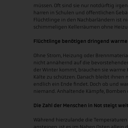
müssen. Oft sind sie nur notdürftig ir
harren in Schulen und öffentlichen Gebä
Flüchtlinge in den Nachbarländern ist nic
schimmeligen Kellerräumen ohne Heizu
Flüchtlinge benötigen dringend warme
Ohne Strom, Heizung oder Brennmaterial 
nicht annähernd auf die bevorstehenden
der Winter kommt, brauchen sie warme K
Kälte zu schützen. Danach bleibt ihnen n
endlich ein Ende findet. Doch ob und w
niemand. Anhaltende Kämpfe, Bomben und
Die Zahl der Menschen in Not steigt wei
Während hierzulande die Temperaturen 
ansteigen, ist es im Nahen Osten allein 