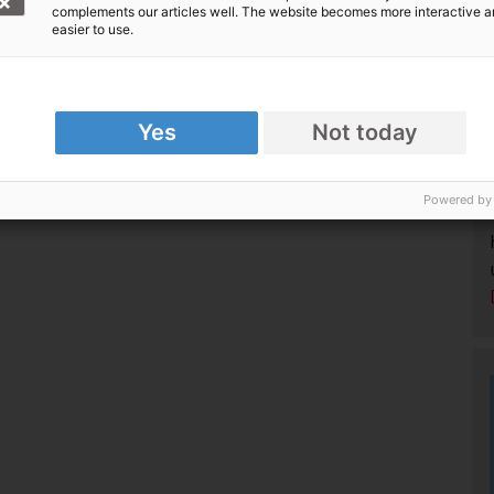
complements our articles well. The website becomes more interactive 
easier to use.
Yes
Not today
Powered by