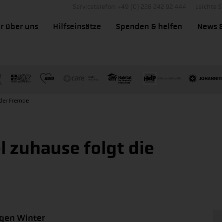
Servicetelefon: +49 (0) 228 242 92 444
Leichte 
r über uns
Hilfseinsätze
Spenden & helfen
News 
 der Fremde
l zuhause folgt die
igen Winter