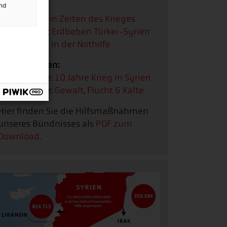
Podcast
and
Syrien:
Hilfe in Zeiten des Krieges
Sonderfolge:
Erdbeben Türkei-Syrien
Syrien:
Reha in der Nothilfe
Bildergalerien:
Bildergalerie:
10 Jahre Krieg in Syrien
Bildergalerie:
Gewalt, Flucht & Kälte
Hier finden Sie die Hilfsmaßnahmen
unseres Bündnisses als
PDF zum
Download
.