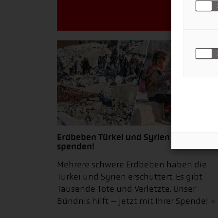
Erdbeben Türkei und Syrien - jetzt
spenden!
Mehrere schwere Erdbeben haben die
Türkei und Syrien erschüttert. Es gibt
Tausende Tote und Verletzte. Unser
Bündnis hilft – jetzt mit Ihrer Spende!