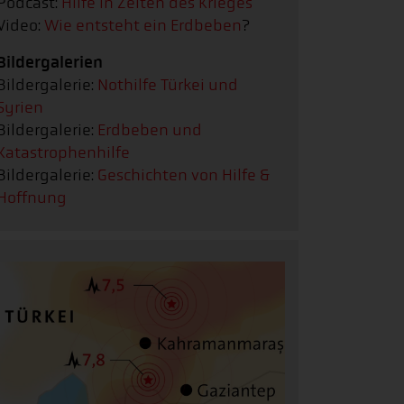
Podcast:
Hilfe in Zeiten des Krieges
Video:
Wie
entsteht ein Erdbeben
?
Bildergalerien
Bildergalerie:
Nothilfe Türkei und
Syrien
Bildergalerie:
Erdbeben und
Katastrophenhilfe
Bildergalerie:
Geschichten von Hilfe &
Hoffnung