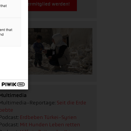
y
Jetzt Fördermitglied werden!
 that
ent that
and
Multimedia
Multimedia-Reportage:
Seit die Erde
bebte
Podcast:
Erdbeben Türkei-Syrien
Podcast:
Mit Hunden Leben retten