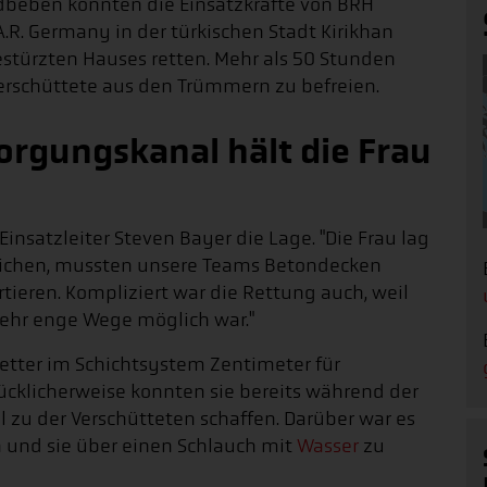
dbeben konnten die Einsatzkräfte von BRH
R. Germany in der türkischen Stadt Kirikhan
stürzten Hauses retten. Mehr als 50 Stunden
 Verschüttete aus den Trümmern zu befreien.
orgungskanal hält die Frau
 Einsatzleiter Steven Bayer die Lage. "Die Frau lag
reichen, mussten unsere Teams Betondecken
tieren. Kompliziert war die Rettung auch, weil
sehr enge Wege möglich war."
Retter im Schichtsystem Zentimeter für
lücklicherweise konnten sie bereits während der
 zu der Verschütteten schaffen. Darüber war es
 und sie über einen Schlauch mit
Wasser
zu