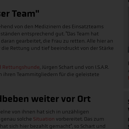
nser Team"
ehend von den Medizinern des Einsatzteams
Umständen entsprechend gut. "Das Team hat
aran gearbeitet, die Frau zu retten. Alle hier an
r die Rettung und tief beeindruckt von der Stärke
d Rettungshunde
, Jürgen Schart und von I.S.A.R.
n ihren Teammitgliedern für die geleistete
dbeben weiter vor Ort
nzelne von ihnen hat sich in unzähligen
 genau solche
Situation
vorbereitet. Das zum
at sich hier bezahlt gemacht", so Schart und