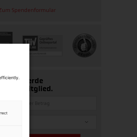
Zum Spendenformular
ficiently.
Ja, ich werde
Fördermitglied.
rrect