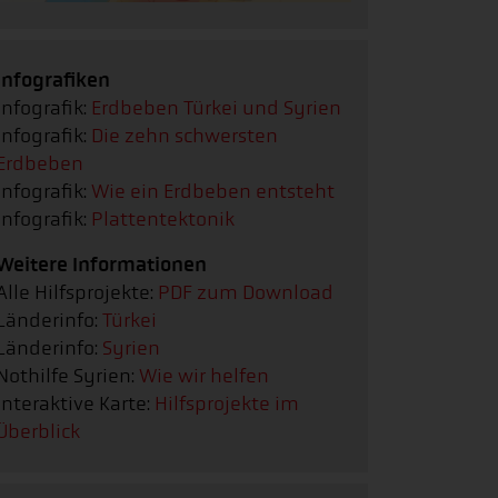
Infografiken
Infografik:
Erdbeben Türkei und Syrien
Infografik:
Die zehn schwersten
Erdbeben
Infografik:
Wie ein Erdbeben entsteht
Infografik:
Plattentektonik
Weitere Informationen
Alle Hilfsprojekte:
PDF zum Download
Länderinfo:
Türkei
Länderinfo:
Syrien
Nothilfe Syrien:
Wie wir helfen
Interaktive Karte:
Hilfsprojekte im
Überblick