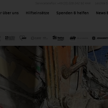
Servicetelefon: +49 (0) 228 242 92 444
Leichte 
r über uns
Hilfseinsätze
Spenden & helfen
News 