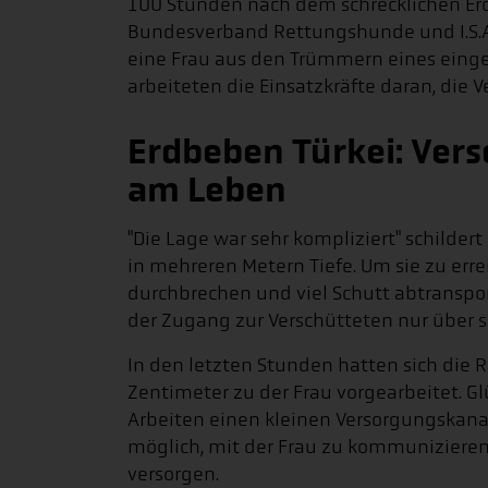
100 Stunden nach dem schrecklichen Er
Bundesverband Rettungshunde und I.S.A.
eine Frau aus den Trümmern eines einge
arbeiteten die Einsatzkräfte daran, die
Erdbeben Türkei: Vers
am Leben
"Die Lage war sehr kompliziert" schildert
in mehreren Metern Tiefe. Um sie zu er
durchbrechen und viel Schutt abtranspor
der Zugang zur Verschütteten nur über 
In den letzten Stunden hatten sich die 
Zentimeter zu der Frau vorgearbeitet. G
Arbeiten einen kleinen Versorgungskanal
möglich, mit der Frau zu kommunizieren
versorgen.