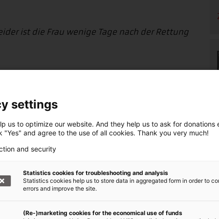
eider ist die Frau wenige Tage nach der Rettung
y settings
denaufruf +++
p us to optimize our website. And they help us to ask for donations ef
ck "Yes" and agree to the use of all cookies. Thank you very much!
, Bündnis der Hilfsorganisationen,
etroffenen Menschen in der Türkei und Syrien.
ction and security
beben Türkei und Syrien
Statistics cookies for troubleshooting and analysis
Statistics cookies help us to store data in aggregated form in order to co
000 1020 30, BIC: BFSWDE33XXX
errors and improve the site.
online spenden!
(Re-)marketing cookies for the economical use of funds