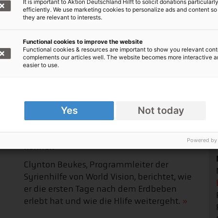
It is important to Aktion Deutschland Hilft to solicit donations particularl
efficiently. We use marketing cookies to personalize ads and content so
they are relevant to interests.
Functional cookies to improve the website
Functional cookies & resources are important to show you relevant cont
complements our articles well. The website becomes more interactive 
easier to use.
Yes
Not today
"Die Menschen schlafen, wo immer sie
Powered by
können"
Clynton Beukes, Programmleiter der
Syrienhilfe von World Vision, berichtet, wie
er die ersten Tage nach dem Erdbeben
erlebt hat und wie die Hlife weitergeht.