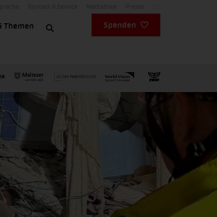
Sprache
Kontakt & Service
Mediathek
Presse
DE
Spenden
& Themen