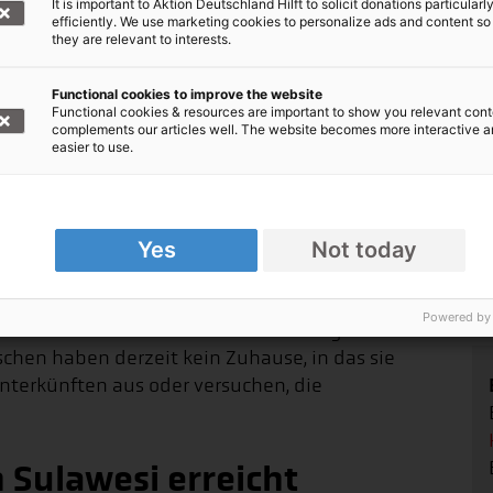
It is important to Aktion Deutschland Hilft to solicit donations particularl
efficiently. We use marketing cookies to personalize ads and content so
they are relevant to interests.
enden Tsunami auf Sulawesi ist fast eine
itdem unermüdlich in der Krisenregion im
Functional cookies to improve the website
Functional cookies & resources are important to show you relevant cont
rn zu retten. Trotzdem: Die Hoffnung
complements our articles well. The website becomes more interactive 
ück überlebt haben.
easier to use.
Toten auf über 1.500
Yes
Not today
 inzwischen auf 1.581 gestiegen. Zudem
Powered by
n und Männer mit schweren Verletzungen
schen haben derzeit kein Zuhause, in das sie
nterkünften aus oder versuchen, die
n Sulawesi erreicht