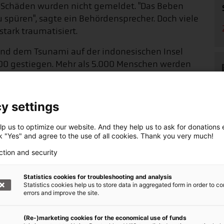
 Schäden wurden nicht gemeldet. "Das Beben
 spüren", sagte ein Behördensprecher. Doch viele
tark traumatisiert.
und dem Tsunami auf der indonesischen Insel
.000 gestiegen. Mehr als 5.000 Menschen werden
hörde BNPB will die Sucharbeiten am
y settings
 Schulen und Behörden im Bebengebiet sollen
p us to optimize our website. And they help us to ask for donations ef
ck "Yes" and agree to the use of all cookies. Thank you very much!
ction and security
mer. Die nationale Katastrophenschutzbehörde
Toten. Befürchtet wird, dass auf der Insel
Statistics cookies for troubleshooting and analysis
Statistics cookies help us to store data in aggregated form in order to co
strophe nicht überlebt haben. Allein in der
errors and improve the site.
r Straßenzüge in der Erde der Verbleib von etwa
(Re-)marketing cookies for the economical use of funds