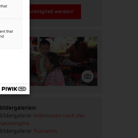
y
 that
Jetzt Fördermitglied werden!
ent that
and
Bildergalerien:
Bildergalerie:
Indonesien nach der
Katastrophe
Bildergalerie:
Tsunamis