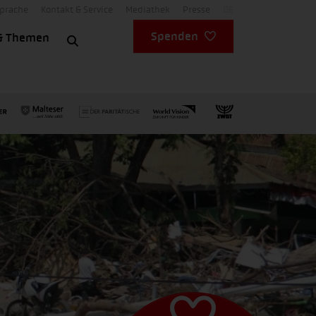
Sprache
Kontakt & Service
Mediathek
Presse
DE
Spenden
& Themen