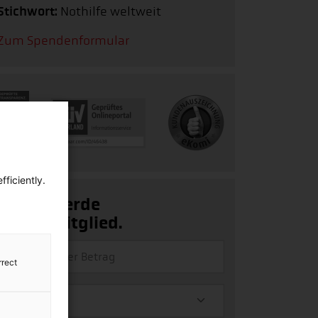
Stichwort:
Nothilfe weltweit
Zum Spendenformular
ficiently.
Ja, ich werde
Fördermitglied.
rrect