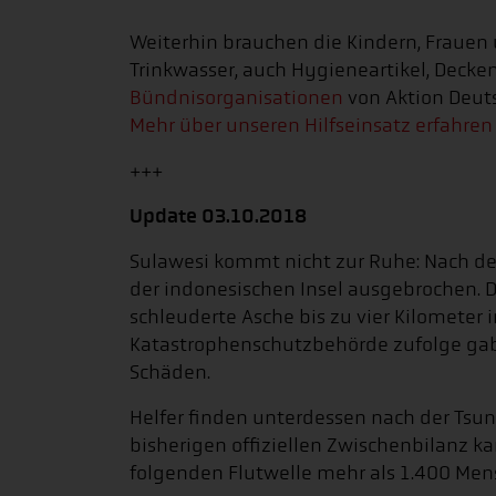
Weiterhin brauchen die Kindern, Fraue
Trinkwasser, auch Hygieneartikel, Deck
Bündnisorganisationen
von Aktion Deuts
Mehr über unseren Hilfseinsatz erfahren 
+++
Update 03.10.2018
Sulawesi kommt nicht zur Ruhe: Nach d
der indonesischen Insel ausgebrochen. 
schleuderte Asche bis zu vier Kilometer 
Katastrophenschutzbehörde zufolge gab
Schäden.
Helfer finden unterdessen nach der Ts
bisherigen offiziellen Zwischenbilanz k
folgenden Flutwelle mehr als 1.400 Me