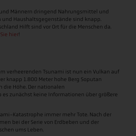
n und Männern dringend Nahrungsmittel und
en und Haushaltsgegenstände sind knapp.
chland Hilft sind vor Ort für die Menschen da.
Sie hier
!
em verheerenden Tsunami ist nun ein Vulkan auf
Der knapp 1.800 Meter hohe Berg Soputan
in die Höhe. Der nationalen
 es zunächst keine Informationen über größere
unami-Katastrophe immer mehr Tote. Nach der
amen bei der Serie von Erdbeben und der
nschen ums Leben.