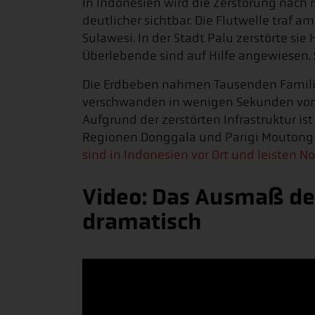
In Indonesien wird die Zerstörung nac
deutlicher sichtbar. Die Flutwelle traf a
Sulawesi. In der Stadt Palu zerstörte si
Überlebende sind auf Hilfe angewiesen.
Die Erdbeben nahmen Tausenden Famili
verschwanden in wenigen Sekunden vom E
Aufgrund der zerstörten Infrastruktur is
Regionen Donggala und Parigi Moutong 
sind in Indonesien vor Ort und leisten No
Video: Das Ausmaß der
dramatisch