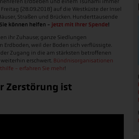
h mehreren Erdbeben und einem Tsunami immer
m Freitag (28.09.2018) auf die Westküste der Insel
e Häuser, Straßen und Brücken. Hunderttausende
Sie können helfen -
jetzt mit Ihrer Spende
!
en ihr Zuhause; ganze Siedlungen
rdboden, weil der Boden sich verflüssigte.
t der Zugang in die am stärksten betroffenen
weiterhin erschwert.
Bündnisorganisationen
thilfe - erfahren Sie mehr
!
 Zerstörung ist