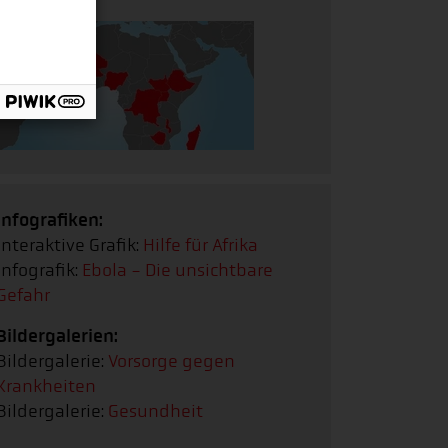
Infografiken:
Interaktive Grafik:
Hilfe für Afrika
Infografik:
Ebola - Die unsichtbare
Gefahr
Bildergalerien:
Bildergalerie:
Vorsorge gegen
Krankheiten
Bildergalerie:
Gesundheit