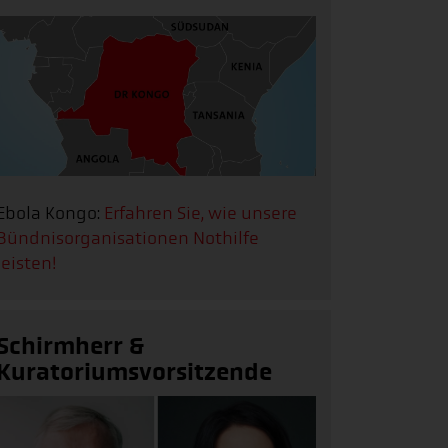
Ebola Kongo:
Erfahren Sie, wie unsere
Bündnisorganisationen Nothilfe
leisten!
Schirmherr &
Kuratoriumsvorsitzende