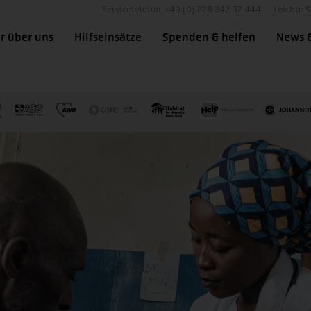
Servicetelefon: +49 (0) 228 242 92 444
Leichte 
r über uns
Hilfseinsätze
Spenden & helfen
News 