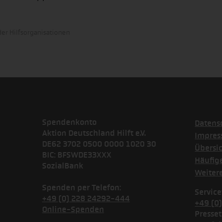
er Hilfsorganisationen
Spendenkonto
Datens
Aktion Deutschland Hilft e.V.
Impre
DE62 3702 0500 0000 1020 30
Übersi
BIC: BFSWDE33XXX
Häufig
SozialBank
Weiter
Spenden per Telefon:
Service
+49 (0) 228 24292-444
+49 (0
Online-Spenden
Presset