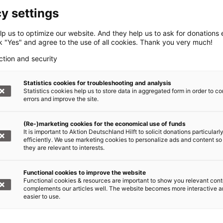
lfe für bis eine Million Menschen. Vorrang haben
y settings
arunter Gesundheitspersonal, Vertriebene und
ährdete Gruppen wie Frauen und Mädchen.
p us to optimize our website. And they help us to ask for donations ef
ck "Yes" and agree to the use of all cookies. Thank you very much!
eor
prüft derzeit, über welchen Weg
ction and security
ken, Handschuhe und Schürzen beschafft und
Statistics cookies for troubleshooting and analysis
Statistics cookies help us to store data in aggregated form in order to co
n sich auf Ausweitung der
errors and improve the site.
(Re-)marketing cookies for the economical use of funds
It is important to Aktion Deutschland Hilft to solicit donations particularl
efficiently. We use marketing cookies to personalize ads and content so
sowie anhaltende Fluchtbewegungen besteht
they are relevant to interests.
 die Gefahr einer weiteren Ausbreitung des
agen den ersten Ebola-Toten in Uganda gab,
Functional cookies to improve the website
nahmen an der Grenze zwischen Uganda und
Functional cookies & resources are important to show you relevant cont
complements our articles well. The website becomes more interactive 
easier to use.
bereit, die gemeinschaftsbasierte Unterstützung