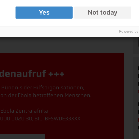
ung oder Partnern angefordert wird und
 stehen. Zudem achtet CARE auf einen erhöhten
Yes
Not today
Gefahren für medizinisches Personal und die
Powered by
denaufruf +++
, Bündnis der Hilfsorganisationen,
von der Ebola betroffenen Menschen.
 Ebola Zentralafrika
000 1020 30, BIC: BFSWDE33XXX