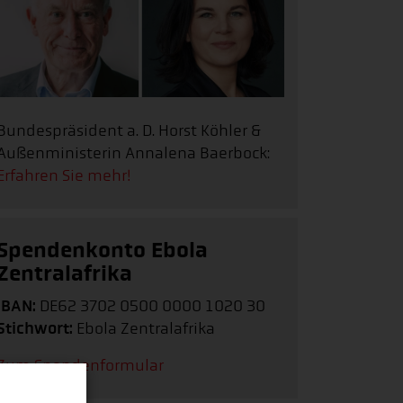
Bundespräsident a. D. Horst Köhler &
Außenministerin Annalena Baerbock:
Erfahren Sie mehr!
Spendenkonto Ebola
Zentralafrika
IBAN:
DE62 3702 0500 0000 1020 30
Stichwort:
Ebola Zentralafrika
Zum Spendenformular