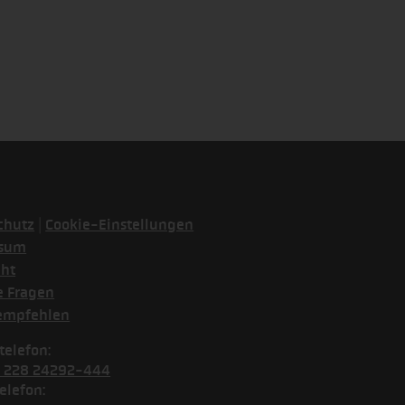
|
chutz
Cookie-Einstellungen
ssum
cht
e Fragen
empfehlen
telefon:
) 228 24292-444
elefon: