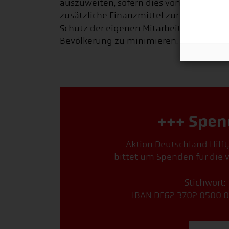
auszuweiten, sofern dies von der Regier
zusätzliche Finanzmittel zur Verfügung
Schutz der eigenen Mitarbeitenden, um 
Bevölkerung zu minimieren.
+++ Spen
Aktion Deutschland Hilft
bittet um Spenden für die 
Stichwort:
IBAN DE62 3702 0500 0