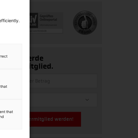
ficiently.
rrect
Ja, ich werde
Fördermitglied.
y
 that
ent that
and
Jetzt Fördermitglied werden!