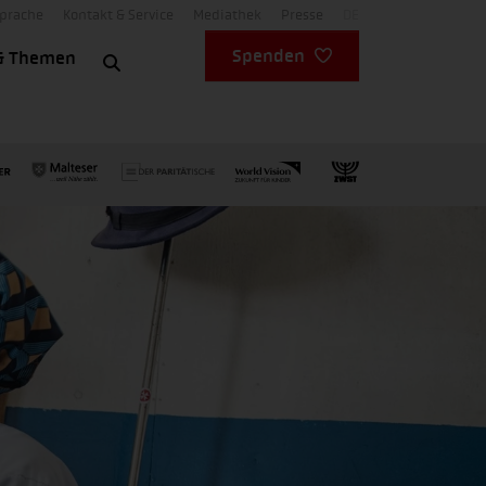
Sprache
Kontakt & Service
Mediathek
Presse
DE
Spenden
& Themen