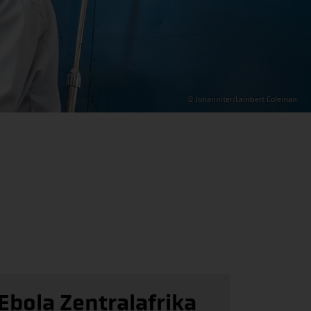
© Johanniter/Lambert Coleman
Ebola Zentralafrika