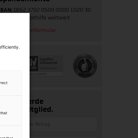
IBAN:
DE62 3702 0500 0000 1020 30
Stichwort:
Nothilfe weltweit
Zum Spendenformular
ficiently.
rrect
Ja, ich werde
Fördermitglied.
y
 that