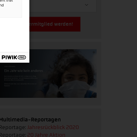
ent that
and
Jetzt Fördermitglied werden!
Multimedia-Reportagen
Reportage:
Jahresrückblick 2020
Reportage:
20 Jahre Aktion