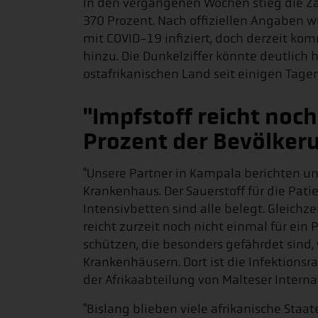
In den vergangenen Wochen stieg die Z
370 Prozent. Nach offiziellen Angaben 
mit COVID-19 infiziert, doch derzeit ko
hinzu. Die Dunkelziffer könnte deutlich hö
ostafrikanischen Land seit einigen Tagen
"Impfstoff reicht noch
Prozent der Bevölker
"Unsere Partner in Kampala berichten u
Krankenhaus. Der Sauerstoff für die Pat
Intensivbetten sind alle belegt. Gleichz
reicht zurzeit noch nicht einmal für ein
schützen, die besonders gefährdet sind,
Krankenhäusern. Dort ist die Infektionsr
der Afrikaabteilung von Malteser Interna
"Bislang blieben viele afrikanische Sta