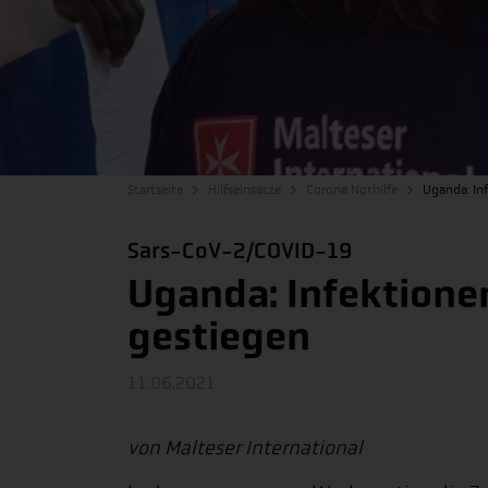
Startseite
Hilfseinsätze
Corona Nothilfe
Uganda: In
Sars-CoV-2/COVID-19
Uganda: Infektione
gestiegen
11.06.2021
von Malteser International