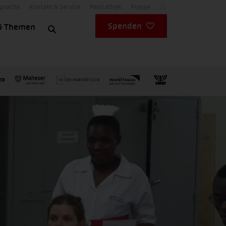
Sprache
Kontakt & Service
Mediathek
Presse
DE
Spenden
& Themen