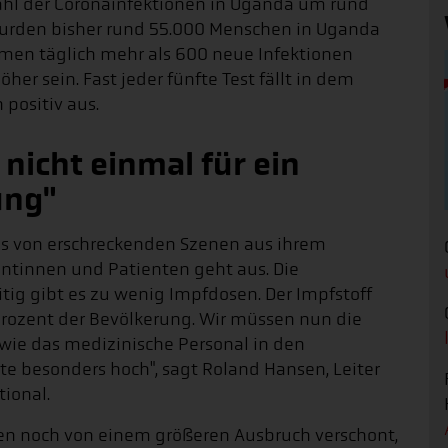
ahl der Coronainfektionen in Uganda um rund
wurden bisher rund 55.000 Menschen in Uganda
mmen täglich mehr als 600 neue Infektionen
her sein. Fast jeder fünfte Test fällt in dem
 positiv aus.
 nicht einmal für ein
ung"
ns von erschreckenden Szenen aus ihrem
ientinnen und Patienten geht aus. Die
eitig gibt es zu wenig Impfdosen. Der Impfstoff
 Prozent der Bevölkerung. Wir müssen nun die
 wie das medizinische Personal in den
ate besonders hoch", sagt Roland Hansen, Leiter
tional.
aten noch von einem größeren Ausbruch verschont,