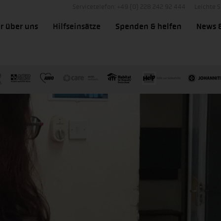
Servicetelefon: +49 (0) 228 242 92 444
Leichte 
r über uns
Hilfseinsätze
Spenden & helfen
News 