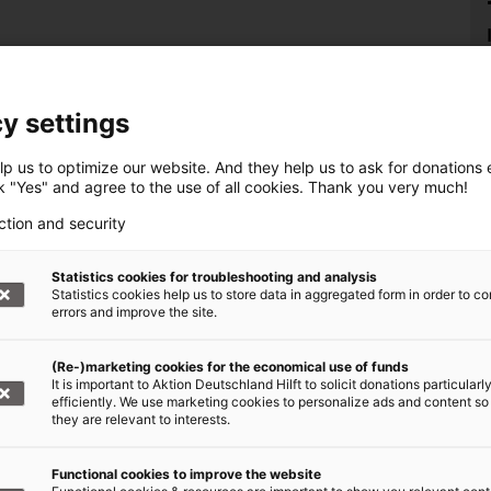
haft helfen +++
y settings
p us to optimize our website. And they help us to ask for donations ef
arke Bündnis von über 20 Hilfsorganisationen.
ck "Yes" and agree to the use of all cookies. Thank you very much!
r regelmäßigen Spende helfen Sie Tag für Tag
ction and security
, wo die Not am größten ist.
Statistics cookies for troubleshooting and analysis
örderer werden!
Statistics cookies help us to store data in aggregated form in order to co
errors and improve the site.
(Re-)marketing cookies for the economical use of funds
It is important to Aktion Deutschland Hilft to solicit donations particularl
efficiently. We use marketing cookies to personalize ads and content so
they are relevant to interests.
Functional cookies to improve the website