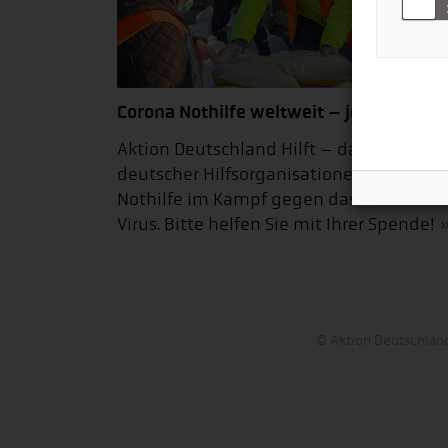
Corona Nothilfe weltweit – jetzt spende
Aktion Deutschland Hilft – das Bündnis
deutscher Hilfsorganisationen – leistet
Nothilfe im Kampf gegen das Corona-
Virus. Bitte helfen Sie mit Ihrer Spende!
© Aktion Deutschland