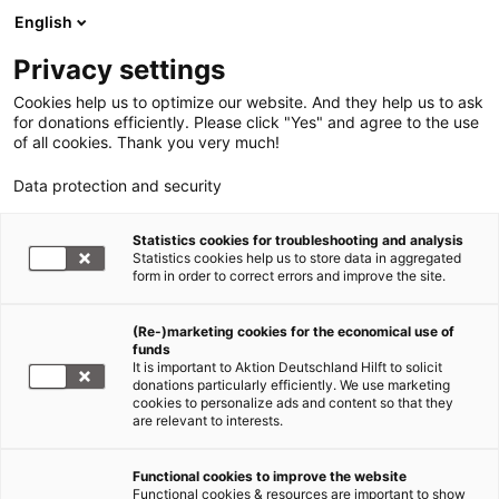
English
Privacy settings
Cookies help us to optimize our website. And they help us to ask
for donations efficiently. Please click "Yes" and agree to the use
of all cookies. Thank you very much!
Data protection and security
Statistics cookies for troubleshooting and analysis
Statistics cookies help us to store data in aggregated
form in order to correct errors and improve the site.
(Re-)marketing cookies for the economical use of
funds
It is important to Aktion Deutschland Hilft to solicit
donations particularly efficiently. We use marketing
Gesundheit
cookies to personalize ads and content so that they
are relevant to interests.
Hier finden Sie Informationen rund um Gesundheit
Functional cookies to improve the website
und Krankheit: Was ist eine Seuche? Wie viele
Functional cookies & resources are important to show