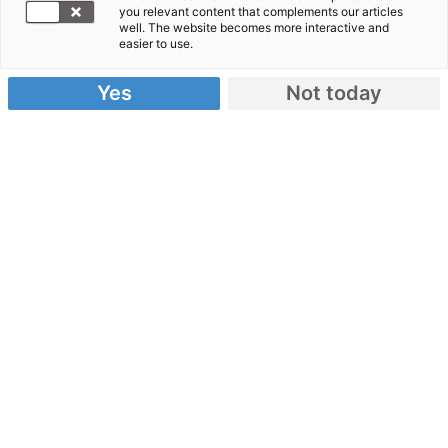
you relevant content that complements our articles
Armenien
well. The website becomes more interactive and
easier to use.
Yes
Not today
Armenien – ein Überblick
Karte
: Armenien liegt in Westasien und grenzt
an die Türkei, den Iran, Aserbaidschan und
Georgien. Das Land befindet sich in der
Kaukasus-Region. Die Hauptstadt ist Jerewan.
Staatsform:
Armenien ist eine
parlamentarische Republik.
Geschichte:
Armenien war bis 1991 Teil der
ehemaligen Sowjetunion.
Leben der Menschen in Armenien
90 Prozent der Armenier:innen gehören der