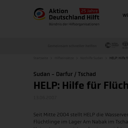
Wi
Gemeinsam schneller helfen
Startseite
Hilfseinsätze
Nothilfe Sudan
HELP: Hilfe 
Sudan - Darfur / Tschad
HELP: Hilfe für Flüc
13.06.2007
Seit Mitte 2004 stellt HELP die Wasserve
Flüchtlinge im Lager Am Nabak im Tschad