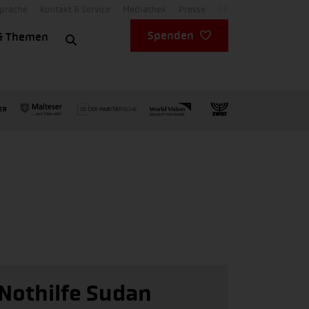
Sprache
Kontakt & Service
Mediathek
Presse
DE
Spenden
& Themen
Nothilfe Sudan