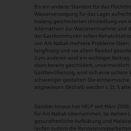
Bis ein anderer Standort für das Flüchtl
Wasserversorgung für das Lager aufrech
bislang gescheiterten Umsiedlung von 
Alternativen zur Wasserentnahme und 
der Gastkommunen sollen Rehabilitati
von Am Nabak mehrere Probleme lösen: 
langfristig und vor allem flexibel gesiche
Zum anderen wird ein wichtiger Beitrag 
oben bereits geschildert, unvermeidlich 
Gastbevölkerung, wird sich eine sicher
schwieriger gestalten. Die einheimische
angewiesen. Deshalb werden z. Zt. 5 alt
Darüber hinaus hat HELP seit März 2006
für Am Nabak übernommen. So stehen La
gesundheitliche Aufklärung und Malari
laufen zudem die Renovierungsarbeiten