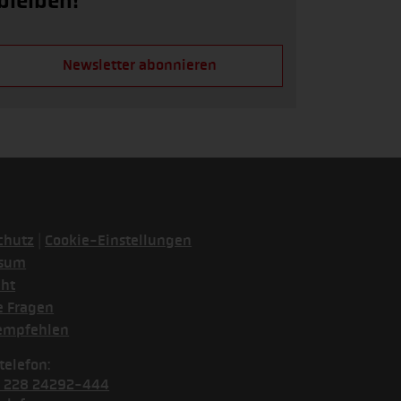
bleiben!
Newsletter abonnieren
|
chutz
Cookie-Einstellungen
ssum
cht
e Fragen
empfehlen
telefon:
) 228 24292-444