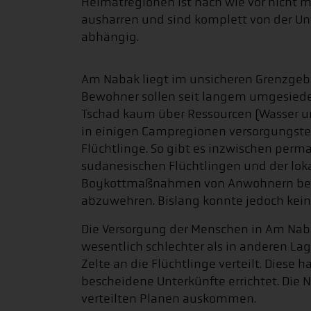
Heimatregionen ist nach wie vor nicht m
ausharren und sind komplett von der Un
abhängig.
Am Nabak liegt im unsicheren Grenzgeb
Bewohner sollen seit langem umgesiede
Tschad kaum über Ressourcen (Wasser und
in einigen Campregionen versorgungstech
Flüchtlinge. So gibt es inzwischen per
sudanesischen Flüchtlingen und der loka
Boykottmaßnahmen von Anwohnern bereit
abzuwehren. Bislang konnte jedoch kein
Die Versorgung der Menschen in Am Nab
wesentlich schlechter als in anderen L
Zelte an die Flüchtlinge verteilt. Diese
bescheidene Unterkünfte errichtet. Di
verteilten Planen auskommen.