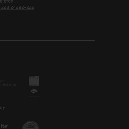
elefon:
) 228 24292-222
it