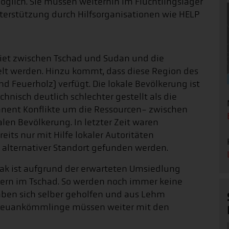
öglich. Sie müssen weiterhin im Flüchtlingslager
terstützung durch Hilfsorganisationen wie HELP
iet zwischen Tschad und Sudan und die
lt werden. Hinzu kommt, dass diese Region des
 Feuerholz) verfügt. Die lokale Bevölkerung ist
nisch deutlich schlechter gestellt als die
manent Konflikte um die Ressourcen- zwischen
len Bevölkerung. In letzter Zeit waren
s nur mit Hilfe lokaler Autoritäten
 alternativer Standort gefunden werden.
ak ist aufgrund der erwarteten Umsiedlung
agern im Tschad. So werden noch immer keine
 haben sich selber geholfen und aus Lehm
e Neuankömmlinge müssen weiter mit den