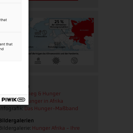
y
 that
ent that
and
Infografiken
Infografik:
Krieg & Hunger
Infografik:
Hunger in Afrika
Infografik:
Das Hunger-Maßband
Bildergalerien
Bildergalerie:
Hunger Afrika - Ihre