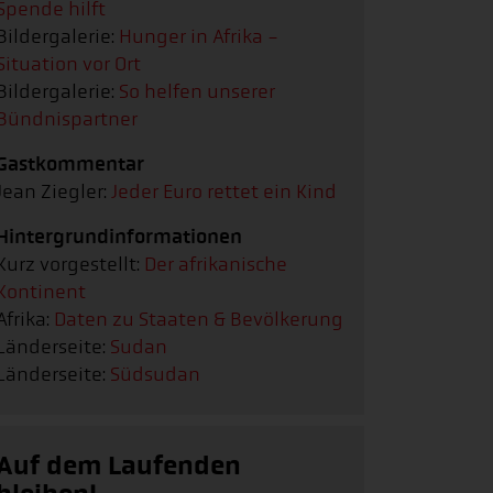
Spende hilft
Bildergalerie:
Hunger in Afrika -
Situation vor Ort
Bildergalerie:
So helfen unserer
Bündnispartner
Gastkommentar
Jean Ziegler:
Jeder Euro rettet ein Kind
Hintergrundinformationen
Kurz vorgestellt:
Der afrikanische
Kontinent
Afrika:
Daten zu Staaten & Bevölkerung
Länderseite:
Sudan
Länderseite:
Südsudan
Auf dem Laufenden