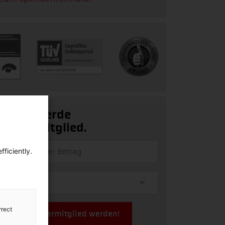
Ja, ich werde
Fördermitglied.
ficiently.
rrect
Jetzt Fördermitglied werden!