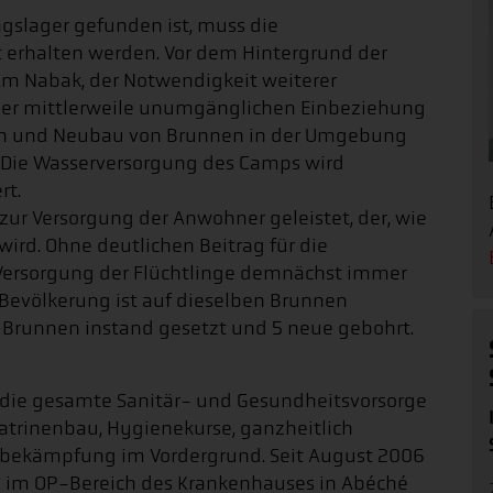
ingslager gefunden ist, muss die
t erhalten werden. Vor dem Hintergrund der
Am Nabak, der Notwendigkeit weiterer
der mittlerweile unumgänglichen Einbeziehung
on und Neubau von Brunnen in der Umgebung
Die Wasserversorgung des Camps wird
rt.
zur Versorgung der Anwohner geleistet, der, wie
wird. Ohne deutlichen Beitrag für die
e Versorgung der Flüchtlinge demnächst immer
 Bevölkerung ist auf dieselben Brunnen
e Brunnen instand gesetzt und 5 neue gebohrt.
 die gesamte Sanitär- und Gesundheitsvorsorge
trinenbau, Hygienekurse, ganzheitlich
abekämpfung im Vordergrund. Seit August 2006
 im OP-Bereich des Krankenhauses in Abéché