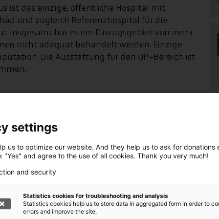
ist das einzige, öffentliche Hospital mit
chad und zugleich Referenzhospital für die
ur. Insgesamt hat es ein Einzugsgebiet von mehr
nen nicht adäquat behandelt werden. Einzige
mputation. Die Ausstattung für den OP-Bereich ist
ommen.
haft helfen +++
y settings
arke Bündnis von über 20 Hilfsorganisationen.
p us to optimize our website. And they help us to ask for donations ef
ck "Yes" and agree to the use of all cookies. Thank you very much!
r regelmäßigen Spende helfen Sie Tag für Tag
, wo die Not am größten ist.
ction and security
Statistics cookies for troubleshooting and analysis
örderer werden!
Statistics cookies help us to store data in aggregated form in order to co
errors and improve the site.