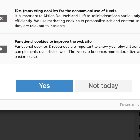
(Re-)marketing cookies for the economical use of funds
It is important to Aktion Deutschland Hilft to solicit donations particularl
 Spenden für Sudan Tschad/Darfur
efficiently. We use marketing cookies to personalize ads and content so
they are relevant to interests.
Functional cookies to improve the website
Functional cookies & resources are important to show you relevant cont
complements our articles well. The website becomes more interactive 
easier to use.
Yes
Not today
Powered by