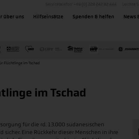
Servicetelefon: +49 (0) 228 242 92 444
Leichte 
r über uns
Hilfseinsätze
Spenden & helfen
News 
für Flüchtlinge im Tschad
htlinge im Tschad
rsorgung für die rd. 13.000 sudanesischen
 sicher. Eine Rückkehr dieser Menschen in ihre