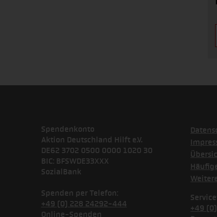
Spendenkonto
Datens
Aktion Deutschland Hilft e.V.
Impre
DE62 3702 0500 0000 1020 30
Übersi
BIC: BFSWDE33XXX
Häufig
SozialBank
Weiter
Spenden per Telefon:
Service
+49 (0) 228 24292-444
+49 (0
Online-Spenden