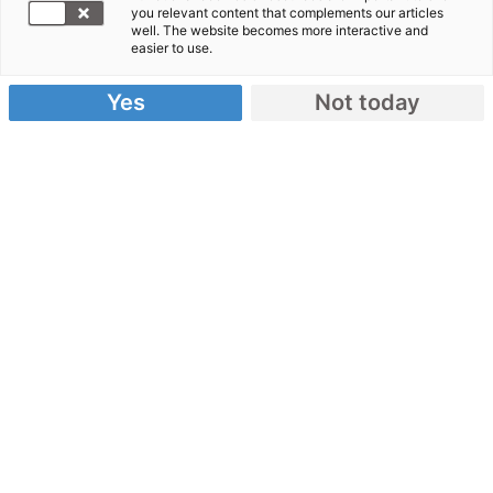
you relevant content that complements our articles
Samariter-
well. The website becomes more interactive and
easier to use.
Bund im
Verbund mit
Yes
Not today
Aktion
Deutschland
Hilft, dem Bündnis der Hilfsorganisationen,
Hilfsgüter in den Sudan. Der Flug startet um 21 Uhr
von Berlin-Schönefeld aus.
Der ASB-Bundesverband stellt mit Unterstützung
des ASB Lüneburg und des ASB Hamburg-Mitte
eine überall einsetzbare Notfallambulanz und 335
Wasserkanister zur Verfügung. Mit der
Notfallambulanz können 30.000 Menschen drei
Monate lang medizinisch versorgt werden. Sie
beinhaltet u.a. Medikamente, Verbandsmaterialien,
Vitaminpräparate und medizinische Instrumente.
Außerdem befinden sich u.a. Protein-