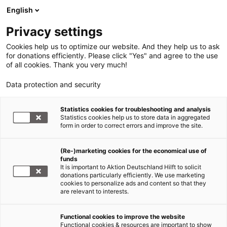
English
Privacy settings
Cookies help us to optimize our website. And they help us to ask
for donations efficiently. Please click "Yes" and agree to the use
of all cookies. Thank you very much!
Data protection and security
Sudan - Darfur / Tschad
Statistics cookies for troubleshooting and analysis
Statistics cookies help us to store data in aggregated
ASB-Mitarbeiter in den Tschad
form in order to correct errors and improve the site.
entsendet
(Re-)marketing cookies for the economical use of
funds
17.06.2004
It is important to Aktion Deutschland Hilft to solicit
donations particularly efficiently. We use marketing
cookies to personalize ads and content so that they
Am 15. Juni 2004 traf Jörg Meyer, ein erfahrener
are relevant to interests.
Auslandsmitarbeiter des Arbeiter-Samariter-
Bundes (ASB) im Tschad ein. Er wird an der Grenze
Functional cookies to improve the website
zum Sudan ermitteln, mit welchen Maßnahmen
Functional cookies & resources are important to show