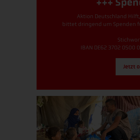
+++ Spen
Aktion Deutschland Hilft
bittet dringend um Spenden fü
Stichwor
IBAN DE62 3702 0500 0
Jetzt 