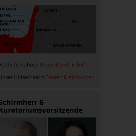
Nothilfe Nahost:
Unser Bündnis hilft
Unser Hilfseinsatz:
Fragen & Antworten
Schirmherr &
Kuratoriumsvorsitzende