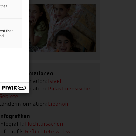
y
 that
ent that
and
Länderinformationen
Länderinformation:
Israel
Länderinformation:
Palästinensische
Gebiete
Länderinformation:
Libanon
Infografiken
Infografik:
Fluchtursachen
Infografik:
Geflüchtete weltweit