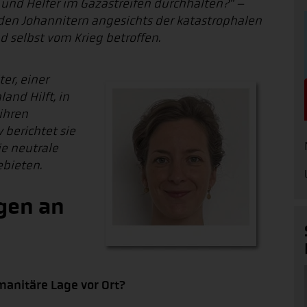
n und Helfer im Gazastreifen durchhalten?“ –
n den Johannitern angesichts der katastrophalen
ind selbst vom Krieg betroffen.
ter, einer
and Hilft, in
ihren
 berichtet sie
ie neutrale
ebieten.
agen an
umanitäre Lage vor Ort?