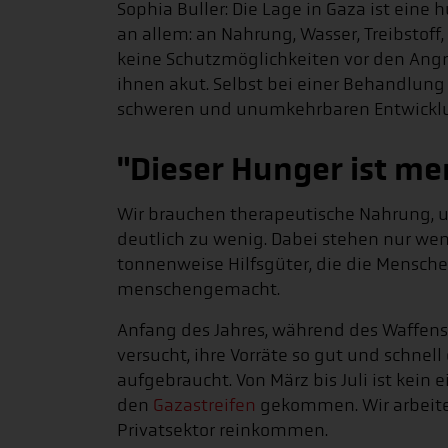
Sophia Buller: Die Lage in Gaza ist eine
an allem: an Nahrung, Wasser, Treibstof
keine Schutzmöglichkeiten vor den Angri
ihnen akut. Selbst bei einer Behandlung 
schweren und unumkehrbaren Entwickl
"Dieser Hunger ist m
Wir brauchen therapeutische Nahrung,
deutlich zu wenig. Dabei stehen nur weni
tonnenweise Hilfsgüter, die die Mensche
menschengemacht.
Anfang des Jahres, während des Waffenst
versucht, ihre Vorräte so gut und schnell
aufgebraucht. Von März bis Juli ist kei
den
Gazastreifen
gekommen. Wir arbeite
Privatsektor reinkommen.