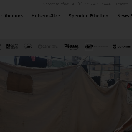
Servicetelefon: +49 (0) 228 242 92 444
Leichte 
r über uns
Hilfseinsätze
Spenden & helfen
News 