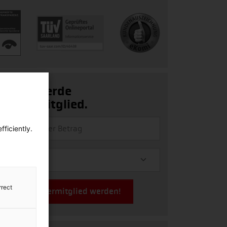
Ja, ich werde
Fördermitglied.
ficiently.
rrect
Jetzt Fördermitglied werden!