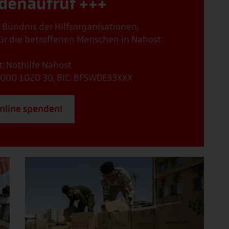
denaufruf +++
, Bündnis der Hilfsorganisationen,
r die betroffenen Menschen in Nahost.
t: Nothilfe Nahost
000 1020 30, BIC: BFSWDE33XXX
online spenden!