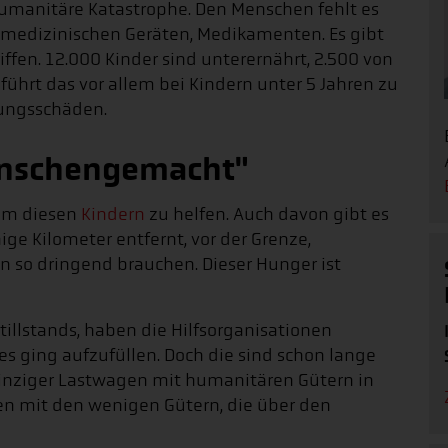
 humanitäre Katastrophe. Den Menschen fehlt es
f, medizinischen Geräten, Medikamenten. Es gibt
ffen. 12.000 Kinder sind unterernährt, 2.500 von
führt das vor allem bei Kindern unter 5 Jahren zu
ungsschäden.
enschengemacht"
 um diesen
Kindern
zu helfen. Auch davon gibt es
ge Kilometer entfernt, vor der Grenze,
n so dringend brauchen. Dieser Hunger ist
illstands, haben die Hilfsorganisationen
 es ging aufzufüllen. Doch die sind schon lange
n einziger Lastwagen mit humanitären Gütern in
n mit den wenigen Gütern, die über den