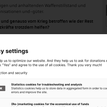
tigen und anhaltenden Waffenstillstand und
anisationen und-güter.
za und genauso vom Krieg betroffen wie der Rest
zkräfte trotzdem helfen?
 John – leisten primäre Gesundheitsversorgung
ls wurden auch die Gesundheitseinrichtungen
rt. Seit Beginn des Krieges wurden 18 ihrer
y settings
p us to optimize our website. And they help us to ask for donations ef
ck "Yes" and agree to the use of all cookies. Thank you very much!
eder neue Orte finden, um
ction and security
Statistics cookies for troubleshooting and analysis
die Versorgung von Wunden, medizinische
Statistics cookies help us to store data in aggregated form in order to co
errors and improve the site.
von Unterernährung und übertragbaren
t sind, geschieht das teils in Zelten. Und wegen
(Re-)marketing cookies for the economical use of funds
eder neue Orte finden, um helfen zu können.