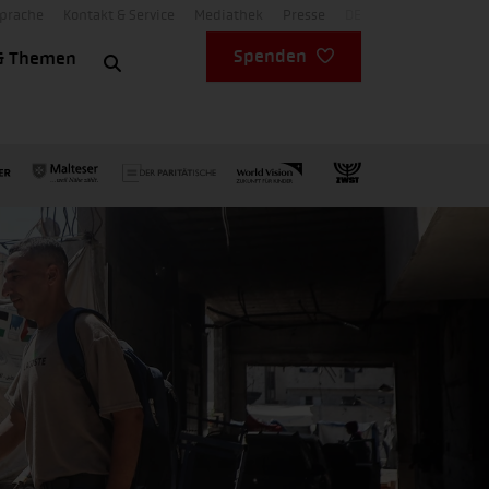
Sprache
Kontakt & Service
Mediathek
Presse
DE
Spenden
& Themen