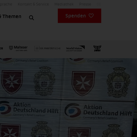
Sprache
Kontakt & Service
Mediathek
Presse
DE
Spenden
& Themen