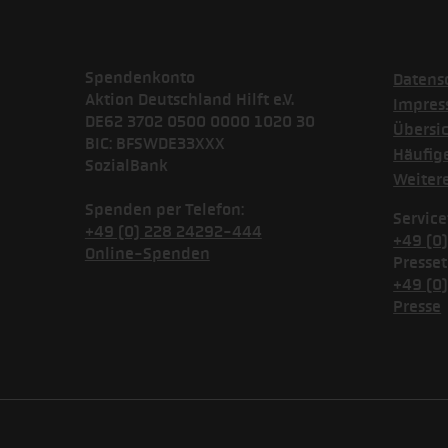
Spendenkonto
Datens
Aktion Deutschland Hilft e.V.
Impre
DE62 3702 0500 0000 1020 30
Übersi
BIC: BFSWDE33XXX
Häufig
SozialBank
Weiter
Spenden per Telefon:
Service
+49 (0) 228 24292-444
+49 (0
Online-Spenden
Presset
+49 (0
Presse