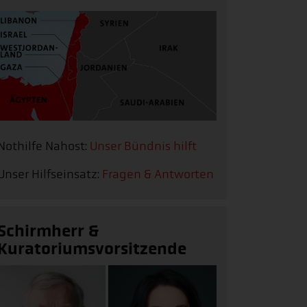
Nothilfe Nahost:
Unser Bündnis hilft
Unser Hilfseinsatz:
Fragen & Antworten
Schirmherr &
Kuratoriumsvorsitzende