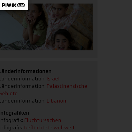
Länderinformationen
Länderinformation:
Israel
Länderinformation:
Palästinensische
Gebiete
Länderinformation:
Libanon
Infografiken
Infografik:
Fluchtursachen
Infografik:
Geflüchtete weltweit