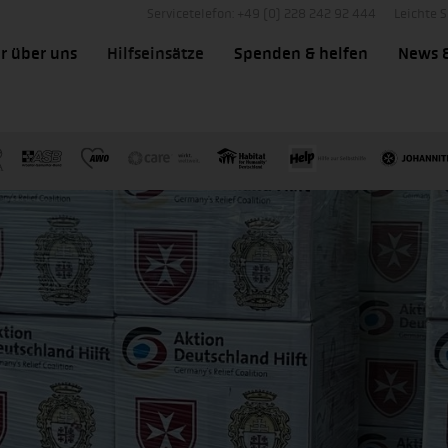
Servicetelefon: +49 (0) 228 242 92 444
Leichte 
r über uns
Hilfseinsätze
Spenden & helfen
News 