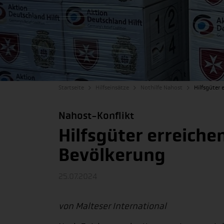
Startseite
Hilfseinsätze
Nothilfe Nahost
Hilfsgüter 
Nahost-Konflikt
Hilfsgüter erreiche
Bevölkerung
25.07.2024
von Malteser International