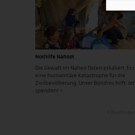
Nothilfe Nahost
Die Gewalt im Nahen Osten eskaliert. Es i
eine humanitäre Katastrophe für die
Zivilbevölkerung. Unser Bündnis hilft. Jet
spenden!
© Bündnis deut