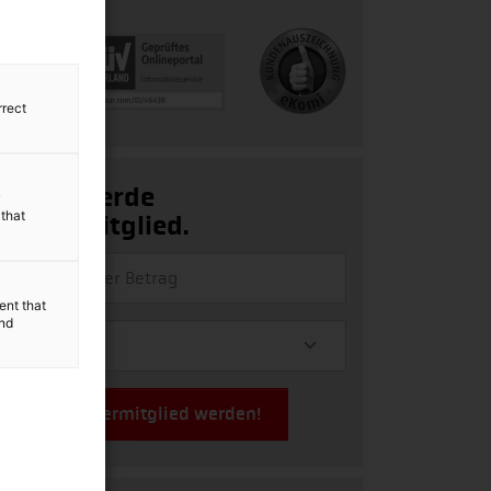
rrect
Ja, ich werde
y
 that
Fördermitglied.
ent that
and
Jetzt Fördermitglied werden!