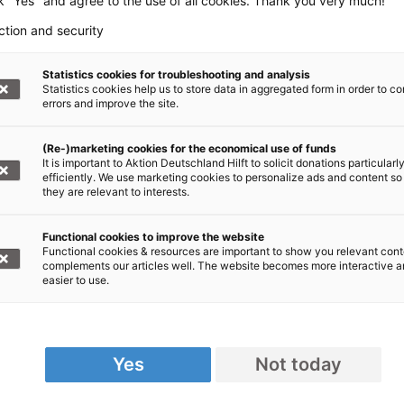
ck "Yes" and agree to the use of all cookies. Thank you very much!
ction and security
Statistics cookies for troubleshooting and analysis
Statistics cookies help us to store data in aggregated form in order to co
errors and improve the site.
denaufruf +++
(Re-)marketing cookies for the economical use of funds
, Bündnis der Hilfsorganisationen,
It is important to Aktion Deutschland Hilft to solicit donations particularl
efficiently. We use marketing cookies to personalize ads and content so
r die betroffenen Menschen in Nahost.
they are relevant to interests.
t: Nothilfe Nahost
Functional cookies to improve the website
Functional cookies & resources are important to show you relevant cont
000 1020 30, BIC: BFSWDE33XXX
complements our articles well. The website becomes more interactive 
easier to use.
online spenden!
Yes
Not today