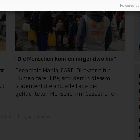
Powered by
"Die Menschen können nirgendwo hin"
st
Deepmala Mahla, CARE-Direktorin für
Humanitäre Hilfe, schildert in diesem
zt
Statement die aktuelle Lage der
geflüchteten Menschen im Gazastreifen.
scher Hilfsorganisationen