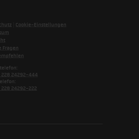
|
chutz
Cookie-Einstellungen
ssum
cht
e Fragen
empfehlen
telefon:
) 228 24292-444
elefon:
) 228 24292-222