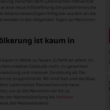
barung zwischen dem Lateinischen Patriarchat
t eine neue Hilfslieferung die palästinensische
Die lebensnotwendigen Hilfsgüter wurden an die
d werden in den folgenden Tagen an Menschen
völkerung ist kaum in
t kaum in Worte zu fassen. Es fehlt an allem. Im
s kein intaktes Gebäude mehr, im gesamten
 Verwüstung und massiver Zerstörung ab. Der
 ist eingeschränkt. Wir sind froh und dankbar,
dem Lateinischen Patriarchat eine neue
ten, um so die Menschen vor Ort zu
iter der Nahostabteilung bei
Malteser
swerk des Malteserordens.