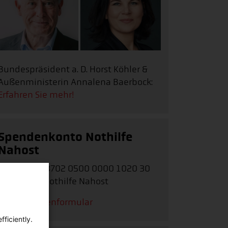
Bundespräsident a. D. Horst Köhler &
Außenministerin Annalena Baerbock:
Erfahren Sie mehr!
Spendenkonto Nothilfe
Nahost
IBAN:
DE62 3702 0500 0000 1020 30
Stichwort:
Nothilfe Nahost
Zum Spendenformular
ficiently.