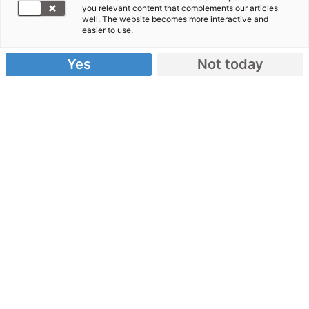
you relevant content that complements our articles
Leben
well. The website becomes more interactive and
easier to use.
19.07.2016
Yes
Not today
von CARE
Das Wetterphänomen El Niño
führt aktuell in
vielen Ländern zu Katastrophen: Felder verdorren,
andere werden überschwemmt. Äthiopien erlebt
die schwerste Dürre seit 30 Jahren. 50,2 Millionen
Menschen im südlichen und östlichen Afrika
hungern. Aushalten, hoffen, durchhalten – so ging
es auch Malia Mele, bis ihr Sohn Samuel so schwach
wurde, dass sie Panik bekam. Viele Tagesmärsche
nahm sie auf sich, um die CARE-Ernährungsstation
in Oromiya,
Äthiopien
, zu erreichen. 1.000
Menschen werden hier täglich versorgt. Mit
medizinischer Kraftnahrung, mit Hülsenfrüchten,