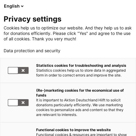
English
Privacy settings
Cookies help us to optimize our website. And they help us to ask
for donations efficiently. Please click "Yes" and agree to the use
of all cookies. Thank you very much!
Data protection and security
Statistics cookies for troubleshooting and analysis
Statistics cookies help us to store data in aggregated
form in order to correct errors and improve the site.
(Re-)marketing cookies for the economical use of
funds
It is important to Aktion Deutschland Hilft to solicit
donations particularly efficiently. We use marketing
Wetterphänomen El Niño und seine
cookies to personalize ads and content so that they
Auswirkungen
are relevant to interests.
Äthiopien: CARE-
Functional cookies to improve the website
Ernährungsstationen retten
Functional cookies & resources are important to show