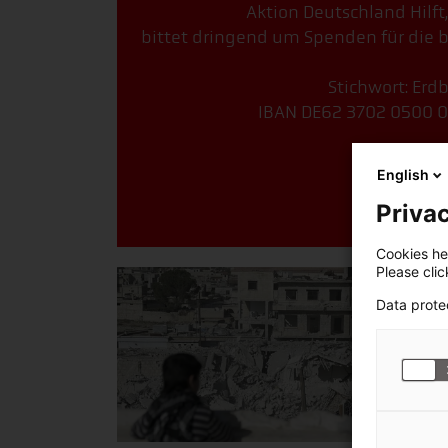
Aktion Deutschland Hilft
bittet dringend um Spenden für die b
Stichwort: Erd
IBAN DE62 3702 0500 0
Jetzt 
English
Privac
Cookies hel
Please cli
Data prote