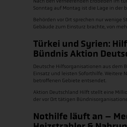
Nach den verheerenden Erdbeben im türk
Sonntag auf Montag ist die Lage in der 
Behörden vor Ort sprechen nur wenige 
Gebäude zum Einsturz brachte, von mehr
Türkei und Syrien: Hi
Bündnis Aktion Deutsc
Deutsche Hilfsorganisationen aus dem Bü
Einsatz und leisten Soforthilfe. Weitere
betroffenen Gebiete entsendet.
Aktion Deutschland Hilft stellt eine Mil
der vor Ort tätigen Bündnisorganisation
Nothilfe läuft an – M
Heizstrahler & Nahrun