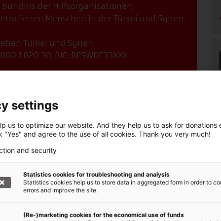
, Bündnis der Hilfsorganisationen,
etroffenen Menschen in der Türkei und Syrien.
beben Türkei und Syrien
000 1020 30, BIC: BFSWDE33XXX
online spenden!
y settings
p us to optimize our website. And they help us to ask for donations ef
ck "Yes" and agree to the use of all cookies. Thank you very much!
ction and security
Statistics cookies for troubleshooting and analysis
Statistics cookies help us to store data in aggregated form in order to co
errors and improve the site.
(Re-)marketing cookies for the economical use of funds