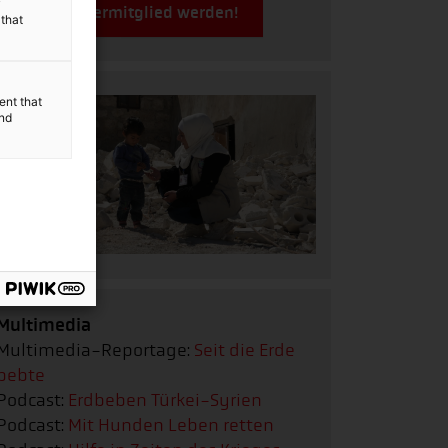
y
Jetzt Fördermitglied werden!
 that
ent that
and
Multimedia
Multimedia-Reportage:
Seit die Erde
bebte
Podcast:
Erdbeben Türkei-Syrien
Podcast:
Mit Hunden Leben retten