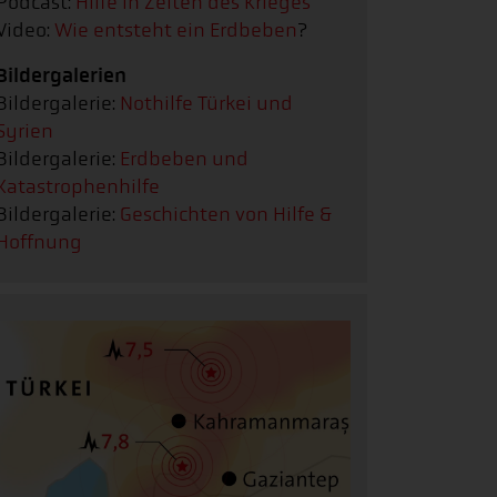
Podcast:
Hilfe in Zeiten des Krieges
Video:
Wie
entsteht ein Erdbeben
?
Bildergalerien
Bildergalerie:
Nothilfe Türkei und
Syrien
Bildergalerie:
Erdbeben und
Katastrophenhilfe
Bildergalerie:
Geschichten von Hilfe &
Hoffnung