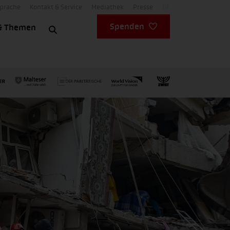
Sprache
Kontakt & Service
Mediathek
Presse
DE
Spenden
& Themen