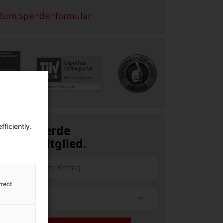
Zum Spendenformular
ficiently.
Ja, ich werde
Fördermitglied.
rrect