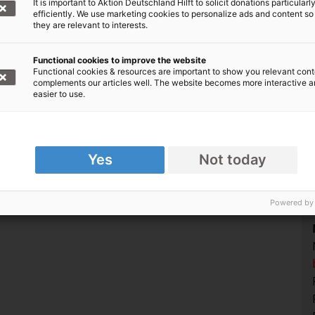
It is important to Aktion Deutschland Hilft to solicit donations particularl
Erdbeben
efficiently. We use marketing cookies to personalize ads and content so
they are relevant to interests.
Erdbeben zählen zu den häufigsten
Naturkatastrophen. Wie und wo Erdbeben
Functional cookies to improve the website
Functional cookies & resources are important to show you relevant cont
st
entstehen und wie sich Menschen vor
complements our articles well. The website becomes more interactive 
einem Beben schützen können, erfahren
easier to use.
Sie hier.
Yes
Not today
scher Hilfsorganisationen
Powered by