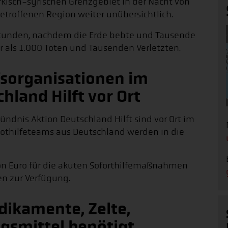
isch-syrischen Grenzgebiet in der Nacht von
betroffenen Region weiter unübersichtlich.
Stunden, nachdem die Erde bebte und Tausende
 als 1.000 Toten und Tausenden Verletzten.
lfsorganisationen im
hland Hilft vor Ort
ndnis Aktion Deutschland Hilft sind vor Ort im
 Nothilfeteams aus Deutschland werden in die
lion Euro für die akuten Soforthilfemaßnahmen
en zur Verfügung.
edikamente, Zelte,
gsmittel benötigt