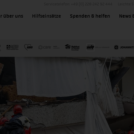
Servicetelefon: +49 (0) 228 242 92 444
Leichte 
r über uns
Hilfseinsätze
Spenden & helfen
News 