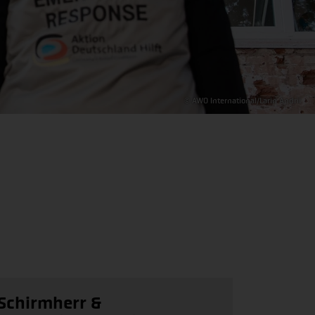
© AWO International/Larin Andrii
Schirmherr &