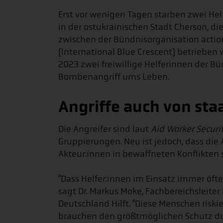
Erst vor wenigen Tagen starben zwei Helf
in der ostukrainischen Stadt Cherson, d
zwischen der Bündnisorganisation actio
(International Blue Crescent) betrieben 
2023 zwei freiwillige Helferinnen der 
Bombenangriff ums Leben.
Angriffe auch von sta
Die Angreifer sind laut
Aid Worker Securi
Gruppierungen. Neu ist jedoch, dass die 
Akteur:innen in bewaffneten Konflikte
"Dass Helfer:innen im Einsatz immer öfter
sagt Dr. Markus Moke, Fachbereichsleiter
Deutschland Hilft. "Diese Menschen riski
brauchen den größtmöglichen Schutz du