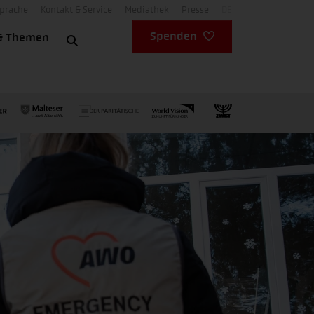
Sprache
Kontakt & Service
Mediathek
Presse
DE
Spenden
& Themen