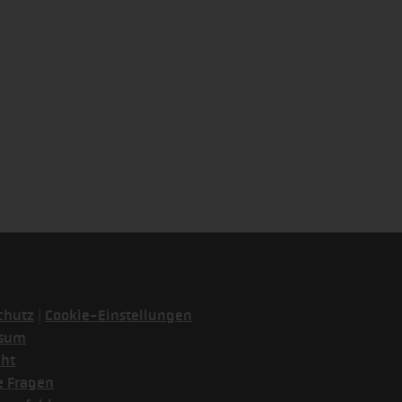
|
chutz
Cookie-Einstellungen
ssum
cht
e Fragen