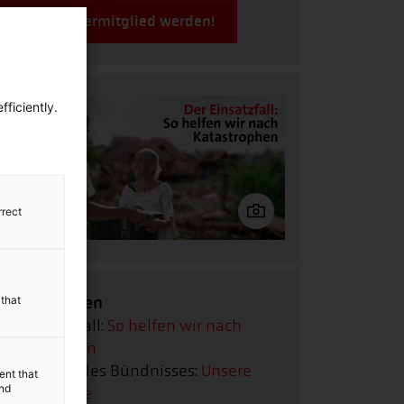
Jetzt Fördermitglied werden!
ficiently.
rrect
y
Bildergalerien
 that
Der Einsatzfall:
So helfen wir nach
Katastrophen
Geschichte des Bündnisses:
Unsere
ent that
and
Hilfseinsätze