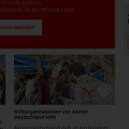
: Nothilfe weltweit
000 1020 30, BIC: BFSWDE33XXX
online spenden!
Hilfsorganisationen von Aktion
Deutschland Hilft
 &
Aktion Deutschland Hilft ist ein Bündnis