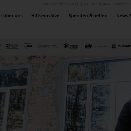
Servicetelefon: +49 (0) 228 242 92 444
Leichte 
r über uns
Hilfseinsätze
Spenden & helfen
News 