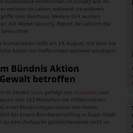
ele humanitäre Helfer:innen im Einsatz wie im
r verloren ihr Leben, während sie anderen
riffe oder Beschuss. Weitere 224 wurden
euen
Aid Worker Security Report
, der jährlich die
t beleuchtet.
r humanitären Hilfe am 19. August, mit dem die
liche Arbeit von Helfer:innen weltweit würdigen.
im Bündnis Aktion
 Gewalt betroffen
en ist derzeit
Gaza
, gefolgt von
Südsudan
und
ngenen Jahr 163 Menschen bei Hilfseinsätzen.
l, einer Bündnisorganisation von Aktion
 2024 bei einem Bombeneinschlag in Gaza-Stadt
en zu dem Zeitpunkt glücklicherweise nicht im