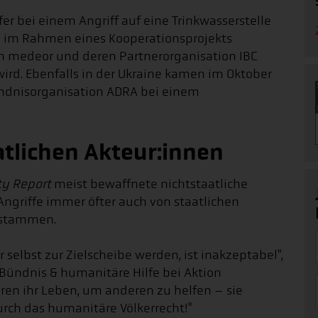
er bei einem Angriff auf eine Trinkwasserstelle
ie im Rahmen eines Kooperationsprojekts
n medeor und deren Partnerorganisation IBC
wird. Ebenfalls in der Ukraine kamen im Oktober
Bündnisorganisation ADRA bei einem
atlichen Akteur:innen
ty Report
meist bewaffnete nichtstaatliche
Angriffe immer öfter auch von staatlichen
n stammen.
 selbst zur Zielscheibe werden, ist inakzeptabel",
 Bündnis & humanitäre Hilfe bei Aktion
eren ihr Leben, um anderen zu helfen – sie
rch das humanitäre Völkerrecht!"