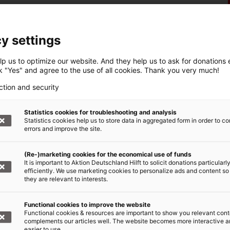
 Helfer:innen
y settings
bündnisses Aktion Deutschland Hilft haben hohe
tarbeiter:innen: Sie erarbeiten Notfallpläne,
p us to optimize our website. And they help us to ask for donations ef
ck "Yes" and agree to the use of all cookies. Thank you very much!
täglich, ja stündlich, neu, und ändern bei Bedarf
n. Spezielle Trainings zeigen Mitarbeiter:innen,
ction and security
chen Situationen reagieren können.
Statistics cookies for troubleshooting and analysis
organisationen erfolgt, werden auch deren
Statistics cookies help us to store data in aggregated form in order to co
errors and improve the site.
en eingebunden. So stattet die
Helfer:innen von lokalen Partnerorganisationen
(Re-)marketing cookies for the economical use of funds
elmen und Walkie-Talkies aus.
It is important to Aktion Deutschland Hilft to solicit donations particularl
efficiently. We use marketing cookies to personalize ads and content so
they are relevant to interests.
me von Gewalt
Functional cookies to improve the website
f humanitäre Helfer:innen zu? Dazu Lukas
Functional cookies & resources are important to show you relevant cont
complements our articles well. The website becomes more interactive 
DRA
: "Zunächst einmal ist die Zahl humanitärer
easier to use.