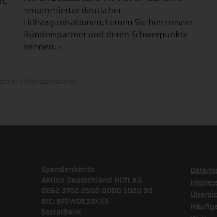
t.
renommierter deutscher
Hilfsorganisationen. Lernen Sie hier unsere
Bündnispartner und deren Schwerpunkte
kennen.
scher Hilfsorganisationen
Spendenkonto
Datens
Aktion Deutschland Hilft e.V.
Impre
DE62 3702 0500 0000 1020 30
Übersi
BIC: BFSWDE33XXX
Häufig
SozialBank