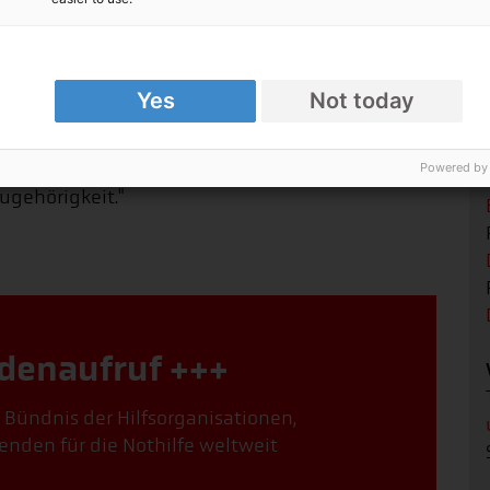
einige Konfliktparteien Helfer:innen zunehmend
t immer mehr ideologisch aufgeladene Konflikte,
nell als Provokation wahrgenommen wird", sagt
sammenarbeit.
Yes
Not today
er Lokalisierung humanitärer Hilfe, dass örtliche
 zugeordnet werden als Außenstehende, zum
Powered by
ugehörigkeit."
denaufruf +++
, Bündnis der Hilfsorganisationen,
enden für die Nothilfe weltweit