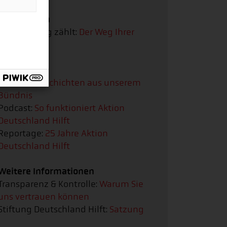
Infografiken
Jeder Beitrag zählt:
Der Weg Ihrer
Spende
Multimedia
Podcast:
Geschichten aus unserem
Bündnis
Podcast:
So funktioniert Aktion
Deutschland Hilft
Reportage:
25 Jahre Aktion
Deutschland Hilft
Weitere Informationen
Transparenz & Kontrolle:
Warum Sie
uns vertrauen können
Stiftung Deutschland Hilft:
Satzung