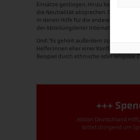
Einsätze gestiegen. Hinzu kommt, dass 
die Neutralität absprechen. Denn es gib
in denen Hilfe für die andere Seite sch
der Abteilungsleiter Internationale Zu
Und: "Es gehört außerdem zur Kehrseite d
Helfer:innen eher einer Konfliktpartei
Beispiel durch ethnische oder religiöse Z
+++ Spen
Aktion Deutschland Hilft
bittet dringend um Sp