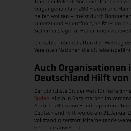
Trauriger Rekord: Noch nie starben so vi
vergangenen Jahr. 280 Frauen und Männe
helfen wollten – meist durch Bombenang
verletzt und 91 entführt, heißt es im n
Sicherheitslage für Helfer:innen weltwei
Die Zahlen überschatten den Welttag de
Vereinten Nationen die oft lebensgefähr
Auch Organisationen 
Deutschland Hilft von
Der tödlichste Ort der Welt für Helfer:inn
Sudan
. Allein in Gaza starben im verga
Auch das Büro von Handicap Internationa
Deutschland Hilft, wurde am 31. Januar
vollständig zerstört. Mitarbeitende war
Gebäude anwesend.