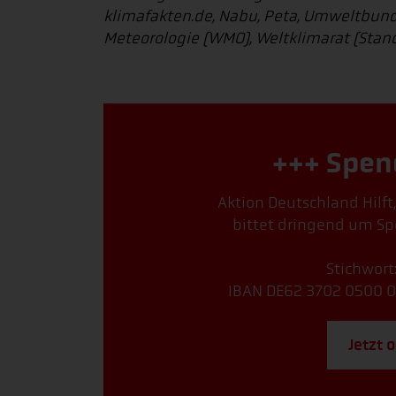
klimafakten.de, Nabu, Peta, Umweltbund
Meteorologie (WMO), Weltklimarat (Stan
+++ Spen
Aktion Deutschland Hilft
bittet dringend um Sp
Stichwort
IBAN DE62 3702 0500 0
Jetzt 