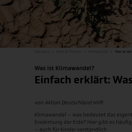
Startseite
News & Themen
Klimawandel
Was ist de
Was ist Klimawandel?
Einfach erklärt: Wa
von Aktion Deutschland Hilft
Klimawandel – was bedeutet das eigent
Erwärmung der Erde? Hier gibt es häufig
– auch für Kinder verständlich.