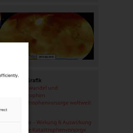
ficiently.
Interaktive Grafik
Grafik:
Klimawandel und
Naturkatastrophen
Grafik:
Katastrophenvorsorge weltweit
rrect
Videos
Video:
El Niño - Wirkung & Auswirkung
Video:
Unsere Katastrophenvorsorge