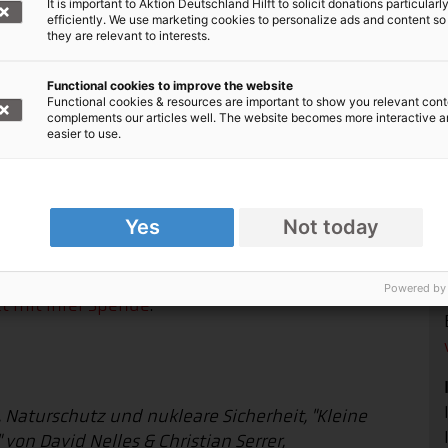
It is important to Aktion Deutschland Hilft to solicit donations particularl
efficiently. We use marketing cookies to personalize ads and content so
they are relevant to interests.
urch…
Functional cookies to improve the website
Functional cookies & resources are important to show you relevant cont
complements our articles well. The website becomes more interactive 
easier to use.
Yes
Not today
evor es geschieht. Gemeinsam sind wir schneller
Powered by
zt mit Ihrer Spende
.
Naturschutz und nukleare Sicherheit, "Kleine
on David Nelles & Christian Serrer,