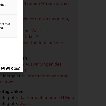
y
Video:
Wie entstehen Wirbelstürme?
 that
Podcast
Mojib Latif:
Wie retten wir das Klima,
ent that
Herr Latif?
and
Sven Harmeling:
Was ist
Klimagerechtigkeit?
Namibia:
Umweltbildung auf vier
Rädern
Bildergalerien
Bildergalerie:
Auswirkungen des
Klimawandels
Bildergalerie:
Katastrophenvorsorge
weltweit
Infografiken
Infografik:
Das Klimaphänomen El Niño
Infografik:
Was ist