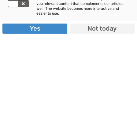
you relevant content that complements our articles
Kirgisistan
well. The website becomes more interactive and
easier to use.
Yes
Not today
Kirgisistan – ein Überblick
Karte:
Kirgisistan liegt in Zentralasien und
grenzt an China, Kasachstan, Usbekistan und
Tajikistan. Die Hauptstadt ist Bischkek.
Staatsform:
Kirgisistan ist eine präsidentielle
Republik.
Landesname:
Kirgisistan ist auf den Begriff
kirkkyz
zurückzuführen. Er symbolisiert die
Menschen der 40 Ethnien, die das Land
gegründet haben.
Geschichte von Kirgisistan:
Seidenstraße als Handelsweg