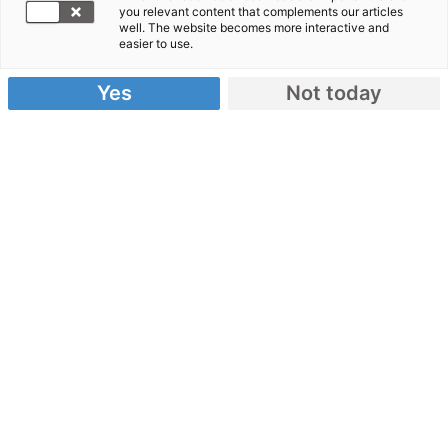
you relevant content that complements our articles
Irak
well. The website becomes more interactive and
easier to use.
Yes
Not today
Irak – ein Überblick
Karte
: Der Irak liegt in Vorderasien. Die
Hauptstadt ist Bagdad.
Einwohner
: Etwa 75 Prozent der Menschen sind
Araber, 20 Prozent sind Kurden. Hinzu kommen
dutzende kleinere Volksgruppen.
Krieg
: Über eine lange Zeit herrschten im Irak
internationale Kriege. Bis heute gibt es viele
terroristische Anschläge.
Folgen de Kriege prägen Leben der
Einwohner