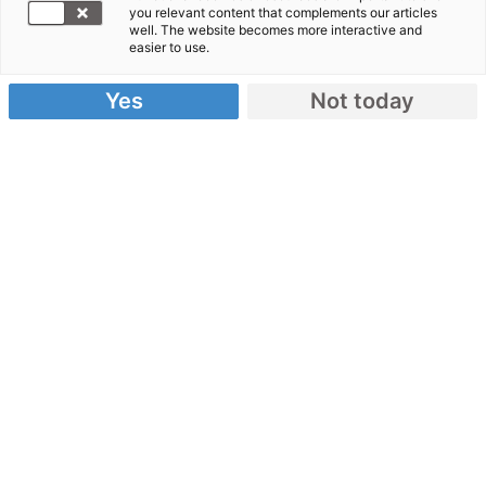
Sudan
you relevant content that complements our articles
erlebte
well. The website becomes more interactive and
easier to use.
2009 eine
Welle der
Yes
Not today
Gewalt",
erklärt
Mailer.
"Wenn die
Lage weiter eskaliert, könne im Südsudan erneut
der Krieg ausbrechen. In den kommenden zwölf
Monaten gibt es im Sudan mehrere wichtige
Ereignisse, bei denen es zu Gewaltausbrüchen
kommen könnte." So finden beispielsweise im April
die ersten demokratischen Wahlen des Landes seit
24 Jahren statt. Im Januar 2011 soll dann die
Bevölkerung im Südsudan in einem Referendum
darüber entscheiden, ob sie mit dem Norden
vereinigt bleiben oder unabhängig werden