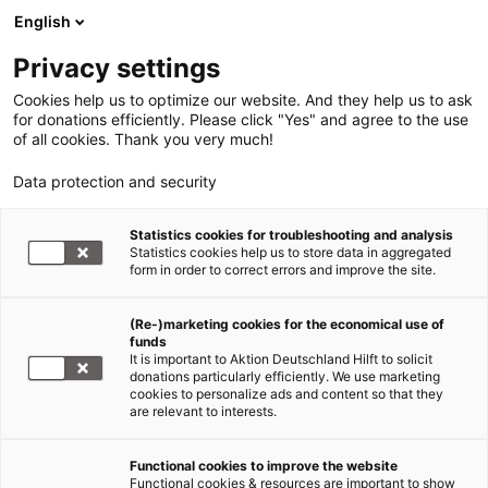
English
Privacy settings
Cookies help us to optimize our website. And they help us to ask
for donations efficiently. Please click "Yes" and agree to the use
of all cookies. Thank you very much!
Data protection and security
Sudan - Darfur / Tschad
Statistics cookies for troubleshooting and analysis
Statistics cookies help us to store data in aggregated
Sudan: Hilfsorganisationen
form in order to correct errors and improve the site.
warnen vor einem erneuten
(Re-)marketing cookies for the economical use of
Kriegsausbruch im Sudan
funds
It is important to Aktion Deutschland Hilft to solicit
10.01.2010
donations particularly efficiently. We use marketing
cookies to personalize ads and content so that they
are relevant to interests.
"Der
südliche
Functional cookies to improve the website
Functional cookies & resources are important to show