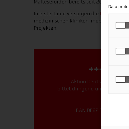
Malteserorden bereits seit 2012.
Data prote
In erster Linie versorgen die
Malteser
die
medizinischen Kliniken, mobilen Essena
Projekten.
+++ Spen
Aktion Deutschland Hilft
bittet dringend um Spenden fü
Stichwor
IBAN DE62 3702 0500 0
Jetzt 