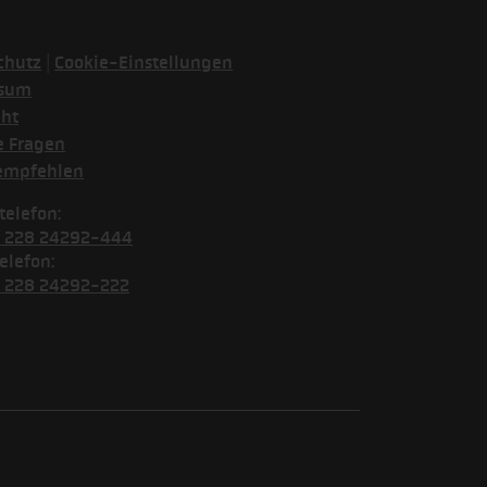
|
chutz
Cookie-Einstellungen
ssum
cht
e Fragen
empfehlen
telefon:
) 228 24292-444
elefon:
) 228 24292-222