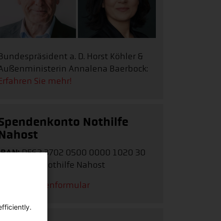
Bundespräsident a. D. Horst Köhler &
Außenministerin Annalena Baerbock:
Erfahren Sie mehr!
Spendenkonto Nothilfe
Nahost
IBAN:
DE62 3702 0500 0000 1020 30
Stichwort:
Nothilfe Nahost
Zum Spendenformular
ficiently.