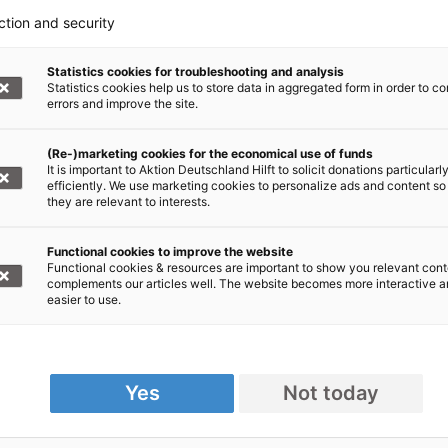
ction and security
 Bedürftigen mit Gesundheitsstationen, mobilen
usgabestellen und landwirtschaftlichen
Statistics cookies for troubleshooting and analysis
Statistics cookies help us to store data in aggregated form in order to co
errors and improve the site.
(Re-)marketing cookies for the economical use of funds
It is important to Aktion Deutschland Hilft to solicit donations particularl
efficiently. We use marketing cookies to personalize ads and content so
they are relevant to interests.
denaufruf +++
Functional cookies to improve the website
Functional cookies & resources are important to show you relevant cont
, Bündnis der Hilfsorganisationen,
complements our articles well. The website becomes more interactive 
easier to use.
r die betroffenen Menschen in Nahost.
t: Nothilfe Nahost
000 1020 30, BIC: BFSWDE33XXX
Yes
Not today
online spenden!