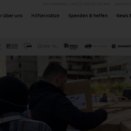
Servicetelefon: +49 (0) 228 242 92 444
Leichte 
r über uns
Hilfseinsätze
Spenden & helfen
News 