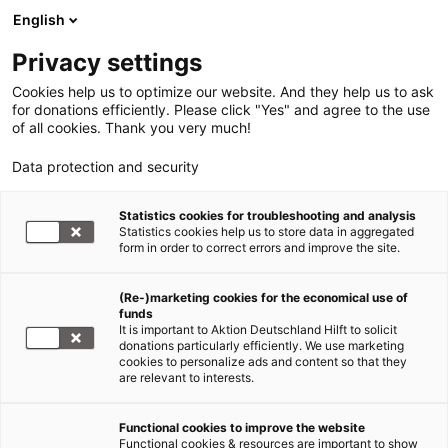
English
Privacy settings
Cookies help us to optimize our website. And they help us to ask
for donations efficiently. Please click "Yes" and agree to the use
of all cookies. Thank you very much!
Data protection and security
Statistics cookies for troubleshooting and analysis
Statistics cookies help us to store data in aggregated
form in order to correct errors and improve the site.
(Re-)marketing cookies for the economical use of
funds
It is important to Aktion Deutschland Hilft to solicit
donations particularly efficiently. We use marketing
Wetterphänomen El Niño und seine
cookies to personalize ads and content so that they
Auswirkungen
are relevant to interests.
Dürre in Mosambik:
Functional cookies to improve the website
Überlebenskampf für Frauen und
Functional cookies & resources are important to show