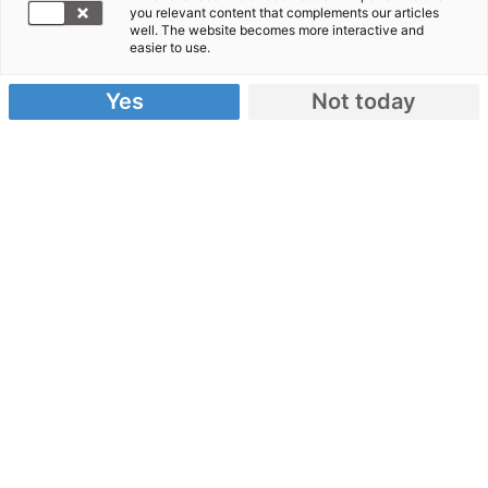
you relevant content that complements our articles
Mädchen
well. The website becomes more interactive and
easier to use.
15.08.2016
Yes
Not today
von CARE
Die Hilfsorganisation CARE weist darauf hin, dass
die seit Monaten anhaltende Nahrungskrise im
südlichen Afrika die Gesundheit besonders von
Frauen und Mädchen bedroht und sie Gefahren
aussetzt, die lebenslange, verheerende Folgen
haben.
„Die Katastrophe für Frauen und Mädchen ist eine
stille, und Zahlen sind schwer zu erheben. In
Gesprächen mit der weiblichen Bevölkerung wird
aber immer wieder deutlich, dass sie zum
Überleben ihre eigene Sicherheit und Gesundheit