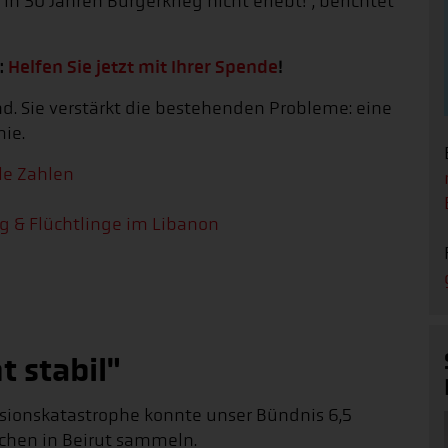
n 30 Jahren Bürgerkrieg nicht erlebt!", berichtet
:
Helfen Sie jetzt mit Ihrer Spende
!
nd. Sie verstärkt die bestehenden Probleme: eine
ie.
le Zahlen
eg & Flüchtlinge im Libanon
t stabil"
osionskatastrophe konnte unser Bündnis 6,5
schen in Beirut sammeln.