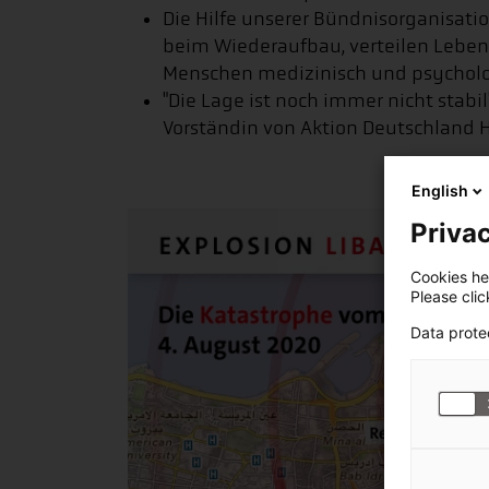
Die Hilfe unserer Bündnisorganisati
beim Wiederaufbau, verteilen Leben
Menschen medizinisch und psycholo
"Die Lage ist noch immer nicht stab
Vorständin von Aktion Deutschland Hi
English
Privac
Cookies hel
Please cli
Data prote