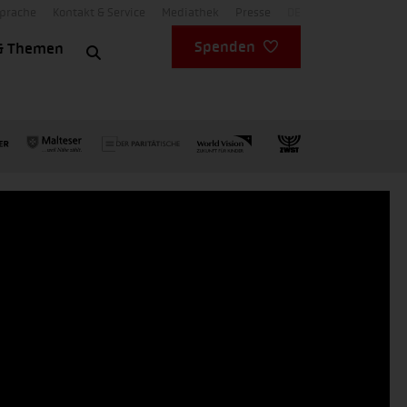
Sprache
Kontakt & Service
Mediathek
Presse
DE
Spenden
& Themen