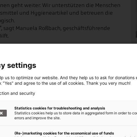
onen geht weiter: Wir unterstützen die Menschen
smittel und Hygieneartikel und betreuen die
gisch.
il", sagt Manuela Roßbach, geschäftsführende
lft.
y settings
p us to optimize our website. And they help us to ask for donations ef
ck "Yes" and agree to the use of all cookies. Thank you very much!
ction and security
Statistics cookies for troubleshooting and analysis
Statistics cookies help us to store data in aggregated form in order to co
errors and improve the site.
(Re-)marketing cookies for the economical use of funds