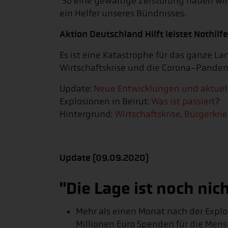
"So eine gewaltige Zerstörung haben wir i
ein Helfer unseres Bündnisses.
Aktion Deutschland Hilft leistet Nothilfe
Es ist eine Katastrophe für das ganze La
Wirtschaftskrise und die Corona-Pandem
Update:
Neue Entwicklungen und aktuel
Explosionen in Beirut:
Was ist passiert
?
Hintergrund:
Wirtschaftskrise, Bürgerkri
Update (09.09.2020)
"Die Lage ist noch nich
Mehr als einen Monat nach der Expl
Millionen Euro Spenden für die Men