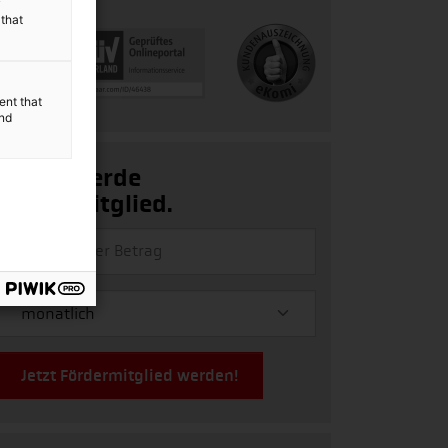
y
 that
ent that
and
Ja, ich werde
Fördermitglied.
Jetzt Fördermitglied werden!