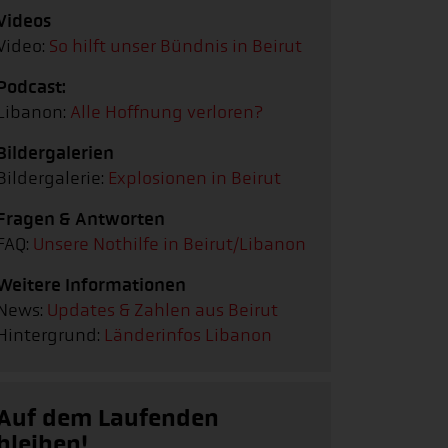
Videos
Video:
So hilft unser Bündnis in Beirut
Podcast:
Libanon:
Alle Hoffnung verloren?
Bildergalerien
Bildergalerie:
Explosionen in Beirut
Fragen & Antworten
FAQ:
Unsere Nothilfe in Beirut/Libanon
Weitere Informationen
News:
Updates & Zahlen aus Beirut
Hintergrund:
Länderinfos Libanon
Auf dem Laufenden
bleiben!