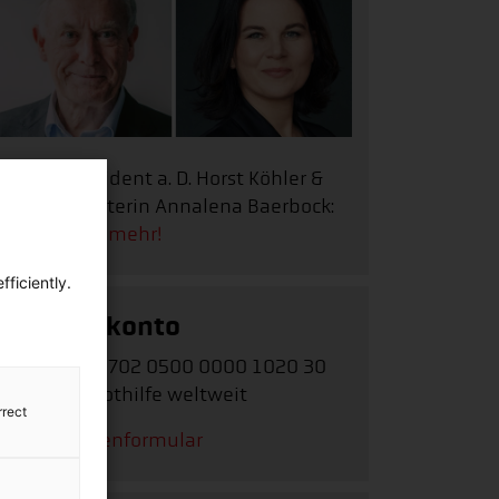
Bundespräsident a. D. Horst Köhler &
Außenministerin Annalena Baerbock:
Erfahren Sie mehr!
ficiently.
Spendenkonto
IBAN: DE62 3702 0500 0000 1020 30
Stichwort: Nothilfe weltweit
rrect
Zum Spendenformular