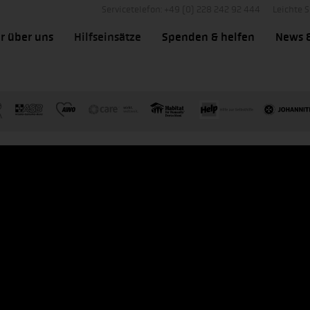
Servicetelefon: +49 (0) 228 242 92 444
Leichte 
r über uns
Hilfseinsätze
Spenden & helfen
News 