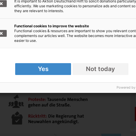
It is important to Aktion Deutschland Hilft to solicit donations particularl
efficiently. We use marketing cookies to personalize ads and content so
they are relevant to interests.
Functional cookies to improve the website
Functional cookies & resources are important to show you relevant cont
complements our articles well. The website becomes more interactive 
easier to use.
Yes
Not today
Powered by