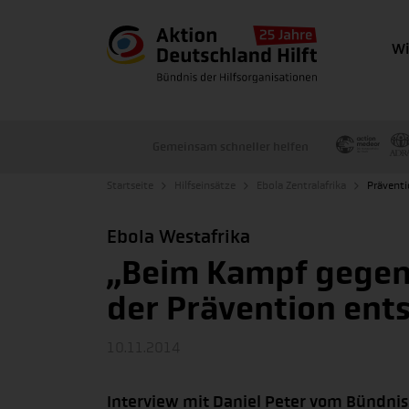
Wi
Gemeinsam schneller helfen
Startseite
Hilfseinsätze
Ebola Zentralafrika
Präventi
Ebola Westafrika
„Beim Kampf gegen 
der Prävention ent
10.11.2014
Interview mit Daniel Peter vom Bündnis