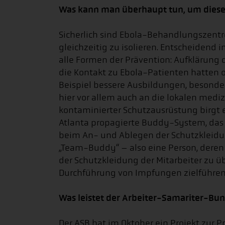
Was kann man überhaupt tun, um die
Sicherlich sind Ebola-Behandlungszentr
gleichzeitig zu isolieren. Entscheidend 
alle Formen der Prävention: Aufklärung 
die Kontakt zu Ebola-Patienten hatte
Beispiel bessere Ausbildungen, besond
hier vor allem auch an die lokalen medi
kontaminierter Schutzausrüstung birgt ei
Atlanta propagierte Buddy-System, das 
beim An- und Ablegen der Schutzkleidu
„Team-Buddy“ – also eine Person, deren 
der Schutzkleidung der Mitarbeiter zu üb
Durchführung von Impfungen zielführen
Was leistet der Arbeiter-Samariter-Bu
Der ASB hat im Oktober ein Projekt zu