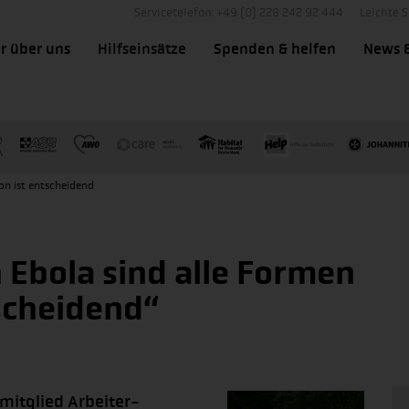
Servicetelefon: +49 (0) 228 242 92 444
Leichte 
r über uns
Hilfseinsätze
Spenden & helfen
News 
on ist entscheidend
Ebola sind alle Formen
scheidend“
mitglied Arbeiter-