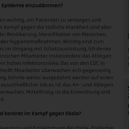
se Epidemie einzudämmen?
en wichtig, um Patienten zu versorgen und
im Kampf gegen die tödliche Krankheit sind aber
der Bevölkerung, Identifikation von Menschen,
n oder Hygienemaßnahmen. Wichtig sind zum
ers im Umgang mit Schutzausrüstung. Ich denke
zinischen Mitarbeiter. Insbesondere das Ablegen
n hohes Infektionsrisiko. Das von den CDC in
heißt Mitarbeiter überwachen sich gegenseitig
ng, könnte weiter ausgedehnt werden auf einen
ausschließlicher Job es ist, das An- und Ablegen
erwachen. Mittelfristig ist die Entwicklung und
d.
nd konkret im Kampf gegen Ebola?
r Prävention und Eindämmung der Ebola-Epidemie