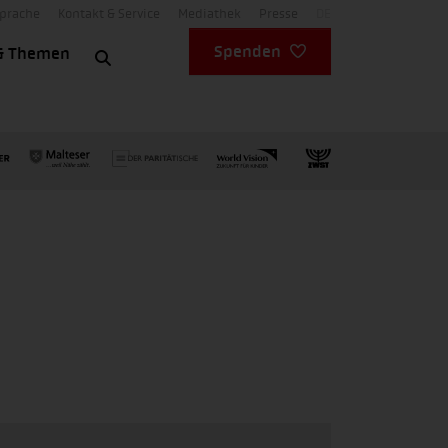
Sprache
Kontakt & Service
Mediathek
Presse
DE
Spenden
& Themen