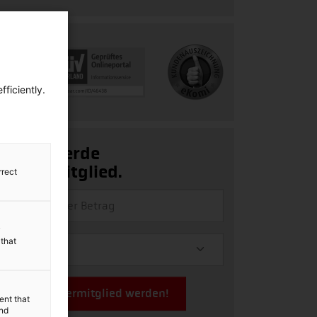
ficiently.
Ja, ich werde
Fördermitglied.
rrect
y
 that
Jetzt Fördermitglied werden!
ent that
and