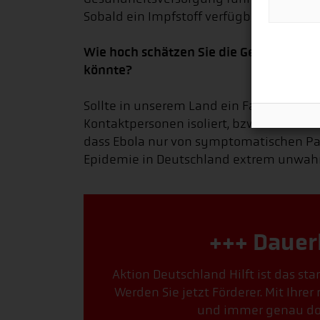
Sobald ein Impfstoff verfügbar sein wi
Wie hoch schätzen Sie die Gefahr ein, 
könnte?
Sollte in unserem Land ein Fall von Ebol
Kontaktpersonen isoliert, bzw. überwac
dass Ebola nur von symptomatischen Pa
Epidemie in Deutschland extrem unwahr
+++ Dauer
Aktion Deutschland Hilft ist das st
Werden Sie jetzt Förderer. Mit Ihre
und immer genau dort