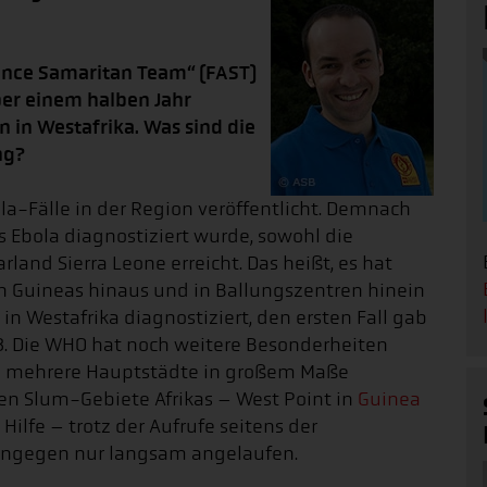
stance Samaritan Team“ (FAST)
ber einem halben Jahr
 in Westafrika. Was sind die
ng?
la-Fälle in der Region veröffentlicht. Demnach
ls Ebola diagnostiziert wurde, sowohl die
land Sierra Leone erreicht. Das heißt, es hat
en Guineas hinaus und in Ballungszentren hinein
n Westafrika diagnostiziert, den ersten Fall gab
3. Die WHO hat noch weitere Besonderheiten
nd mehrere Hauptstädte in großem Maße
ten Slum-Gebiete Afrikas – West Point in
Guinea
Hilfe – trotz der Aufrufe seitens der
hingegen nur langsam angelaufen.