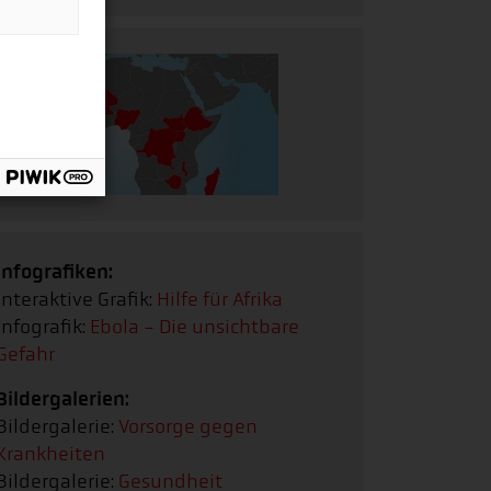
Infografiken:
Interaktive Grafik:
Hilfe für Afrika
Infografik:
Ebola - Die unsichtbare
Gefahr
Bildergalerien:
Bildergalerie:
Vorsorge gegen
Krankheiten
Bildergalerie:
Gesundheit