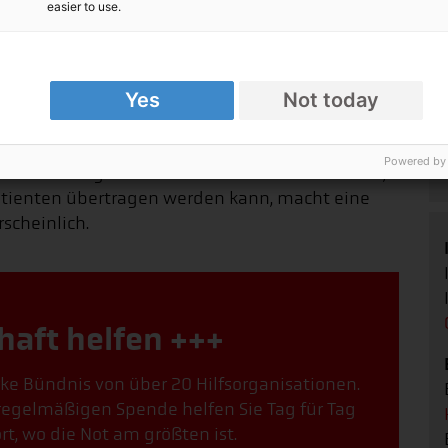
easier to use.
rd, könnten Impfkampagnen unterstützt werden.
dass Ebola auch in Deutschland ausbrechen
Yes
Not today
a auftreten, so würden der Patient und alle
Powered by
ht. Dieses Vorgehen zusammen mit der Tatsache,
tienten übertragen werden kann, macht eine
scheinlich.
haft helfen +++
arke Bündnis von über 20 Hilfsorganisationen.
r regelmäßigen Spende helfen Sie Tag für Tag
, wo die Not am größten ist.