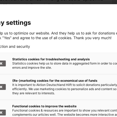
ASB ist es, mit finanzieller Unterstützung des
30 Gesundheitszentren in
Gambia
zu schulen, sie
n und Desinfektionsmitteln auszustatten. Die
y settings
g mit Schutzanzügen, erfahren, wie Isolierräume
Patienten sicher in besser ausgestattete
p us to optimize our website. And they help us to ask for donations ef
ck "Yes" and agree to the use of all cookies. Thank you very much!
mbia betreibt seit 2002 eine Klinik in
4.000 Patienten. Bisher ist in Gambia noch kein
ction and security
Statistics cookies for troubleshooting and analysis
Statistics cookies help us to store data in aggregated form in order to co
hland Hilft leisten?
errors and improve the site.
n sich eine Vielzahl von Kompetenzen: Wir
(Re-)marketing cookies for the economical use of funds
e den Umgang mit Schutzkleidung schulen
It is important to Aktion Deutschland Hilft to solicit donations particularl
efficiently. We use marketing cookies to personalize ads and content so
 gibt, die ihre Kompetenzen im Bildungsbereich
they are relevant to interests.
rung der betroffenen Bevölkerung. Der letzten
 270 medizinische Mitarbeiter an Ebola
Functional cookies to improve the website
igung der Epidemie zu Problemen in der
Functional cookies & resources are important to show you relevant cont
complements our articles well. The website becomes more interactive 
nationale Hilfe weiterhin erforderlich machen.