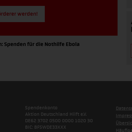
örderer werden!
: Spenden für die Nothilfe Ebola
Spendenkonto
Datens
Aktion Deutschland Hilft e.V.
Impre
DE62 3702 0500 0000 1020 30
Übersi
BIC: BFSWDE33XXX
Häufig