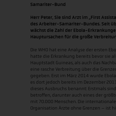
Samariter-Bund
Herr Peter, Sie sind Arzt im „First Assi
des Arbeiter-Samariter-Bundes. Seit ü
wächst die Zahl der Ebola-Erkrankungen
Hauptursachen für die große Verbreitu
Die WHO hat eine Analyse der ersten Ebo
hatte die Erkrankung bereits bevor sie a
Hauptstadt Guineas, als auch das Nachbar
eine rasche Verbreitung über die Grenz
gegeben. Erst im März 2014 wurde Ebola i
es dort jedoch bereits im Dezember 201
dieses Ausbruchs benannt: Erstmals si
betroffen, darunter auch eines der größ
mit 70.000 Menschen. Die internationale 
Organisation Ärzte ohne Grenzen – ist 