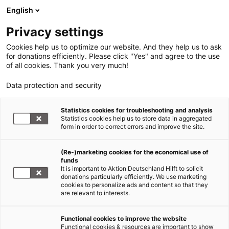
English
Privacy settings
Cookies help us to optimize our website. And they help us to ask
for donations efficiently. Please click "Yes" and agree to the use
of all cookies. Thank you very much!
Data protection and security
Statistics cookies for troubleshooting and analysis
Statistics cookies help us to store data in aggregated
form in order to correct errors and improve the site.
(Re-)marketing cookies for the economical use of
Jetzt
funds
spenden
It is important to Aktion Deutschland Hilft to solicit
donations particularly efficiently. We use marketing
cookies to personalize ads and content so that they
are relevant to interests.
Functional cookies to improve the website
Taifun Philippinen 2020
Functional cookies & resources are important to show