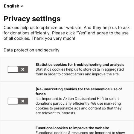
English
Privacy settings
Cookies help us to optimize our website. And they help us to ask
for donations efficiently. Please click "Yes" and agree to the use
of all cookies. Thank you very much!
Data protection and security
Statistics cookies for troubleshooting and analysis
Statistics cookies help us to store data in aggregated
form in order to correct errors and improve the site.
(Re-)marketing cookies for the economical use of
funds
It is important to Aktion Deutschland Hilft to solicit
donations particularly efficiently. We use marketing
Hilfseinsätze
cookies to personalize ads and content so that they
are relevant to interests.
Aktuelle Informationen über die Hilfseinsätze von
Functional cookies to improve the website
Functional cookies & resources are important to show