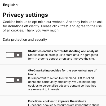
English
Privacy settings
Cookies help us to optimize our website. And they help us to ask
for donations efficiently. Please click "Yes" and agree to the use
of all cookies. Thank you very much!
Data protection and security
Statistics cookies for troubleshooting and analysis
Statistics cookies help us to store data in aggregated
form in order to correct errors and improve the site.
(Re-)marketing cookies for the economical use of
funds
It is important to Aktion Deutschland Hilft to solicit
donations particularly efficiently. We use marketing
cookies to personalize ads and content so that they
are relevant to interests.
Functional cookies to improve the website
Flut Mexiko und Mittelamerika
Functional cookies & resources are important to show