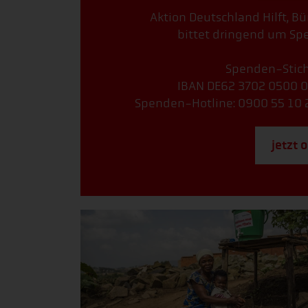
Aktion Deutschland Hilft, B
bittet dringend um Spe
Spenden-Stichw
IBAN DE62 3702 0500 0
Spenden-Hotline: 0900 55 10 2
jetzt 