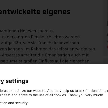
entwickelte eigenes
handenen Netzwerk bereits
 anerkannten Persönlichkeiten werden
aufgeklärt, wie sie Krankheitsanzeichen
tzen können. Im Rahmen des selbst entwickelten
-Ansatzes arbeitet die Organisation auch mit
se zumeist großen Einfluss auf die Menschen
eone hatte sich dieses Konzept bewährt“, betont
y settings
ation an allen betroffenen Projektstandorten
eartikel, damit sich die Menschen regelmäßig
p us to optimize our website. And they help us to ask for donations ef
önnen.
ck "Yes" and agree to the use of all cookies. Thank you very much!
ction and security
en mehrere Gesundheitsstationen von der