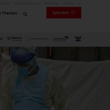
Sprache
Kontakt & Service
Mediathek
Presse
DE
Spenden
& Themen