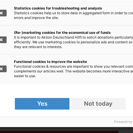
nahmt. Dies könnte dazu führen, dass es
Statistics cookies for troubleshooting and analysis
hen gibt, da die Menschen keinen Zugang mehr
Statistics cookies help us to store data in aggregated form in order to co
Auch die psychologischen Folgen des
errors and improve the site.
Ebola
-
rden“, so Rosenkranz. "Ganze Familien können
atisiert und isoliert, soziale Bindungen
(Re-)marketing cookies for the economical use of funds
It is important to Aktion Deutschland Hilft to solicit donations particularl
efficiently. We use marketing cookies to personalize ads and content so
they are relevant to interests.
sion in der DR Kongo
Functional cookies to improve the website
Functional cookies & resources are important to show you relevant cont
4 in mehreren Provinzen der
complements our articles well. The website becomes more interactive 
Demokratischen
easier to use.
ktiv und unterstützt besonders Kinder, die von
Unter anderem werden diese Kinder in
lten eine Ausbildung. Aufgrund anhaltender
Vision bereits im letzten Jahr die
höchste
Yes
Not today
Powered by