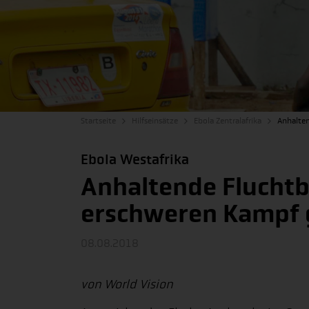
Startseite
Hilfseinsätze
Ebola Zentralafrika
Anhalte
Ebola Westafrika
Anhaltende Fluch
erschweren Kampf 
08.08.2018
von World Vision