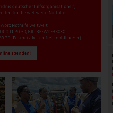
ündnis deutscher Hilfsorganisationen,
nden für die weltweite Nothilfe
ort: Nothilfe weltweit
000 1020 30, BIC: BFSWDE33XXX
0 30 (Festnetz kostenfrei, mobil höher)
online spenden!