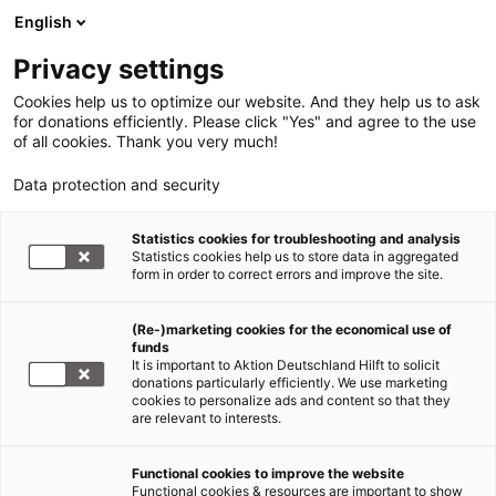
English
Privacy settings
Cookies help us to optimize our website. And they help us to ask
for donations efficiently. Please click "Yes" and agree to the use
of all cookies. Thank you very much!
Data protection and security
Statistics cookies for troubleshooting and analysis
Statistics cookies help us to store data in aggregated
form in order to correct errors and improve the site.
(Re-)marketing cookies for the economical use of
Jetzt
funds
spenden
It is important to Aktion Deutschland Hilft to solicit
donations particularly efficiently. We use marketing
cookies to personalize ads and content so that they
are relevant to interests.
Functional cookies to improve the website
News
Functional cookies & resources are important to show