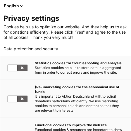
English
Privacy settings
Cookies help us to optimize our website. And they help us to ask
for donations efficiently. Please click "Yes" and agree to the use
of all cookies. Thank you very much!
Data protection and security
Statistics cookies for troubleshooting and analysis
Statistics cookies help us to store data in aggregated
form in order to correct errors and improve the site.
(Re-)marketing cookies for the economical use of
funds
It is important to Aktion Deutschland Hilft to solicit
donations particularly efficiently. We use marketing
Unternehmen spenden & helfen
cookies to personalize ads and content so that they
are relevant to interests.
So engagiert sich die DEG
Functional cookies to improve the website
Functional cookies & resources are important to show