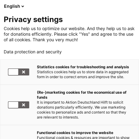
English
Privacy settings
Cookies help us to optimize our website. And they help us to ask
for donations efficiently. Please click "Yes" and agree to the use
of all cookies. Thank you very much!
Data protection and security
Taifun Haiyan/Philippinen
Statistics cookies for troubleshooting and analysis
Statistics cookies help us to store data in aggregated
Philippinen: Freiwillige Helfer
form in order to correct errors and improve the site.
räumen nach Taifun Haiyan auf
(Re-)marketing cookies for the economical use of
funds
24.02.2014
It is important to Aktion Deutschland Hilft to solicit
donations particularly efficiently. We use marketing
cookies to personalize ads and content so that they
Der Stadtrand von Ormoc City. Hier ist es etwas
are relevant to interests.
ruhiger als im Zentrum der Kleinstadt im Westen
Leytes. Es ist später Nachmittag und die Kraft der
Functional cookies to improve the website
tropischen Sonne hat schon etwas nachgelassen.
Functional cookies & resources are important to show