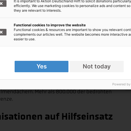
It is important to Aktion Deutschland Hilft to solicit donations particularl
efficiently. We use marketing cookies to personalize ads and content so
halt, der den Artikel ergänzt. Sie können
they are relevant to interests.
em Klick anzeigen lassen oder wieder
Functional cookies to improve the website
Functional cookies & resources are important to show you relevant cont
complements our articles well. The website becomes more interactive 
easier to use.
erne Inhalte angezeigt werden. Damit können
men übermittelt werden. Mehr in unserer
Yes
Not today
n wurden aufgefordert, sich in Sicherheit zu
lreiche Menschen in einfach gebauten Häusern
Powered by
lmendächern. Mehr als 800.000 der bedrohten
enze.
isationen auf Hilfseinsatz