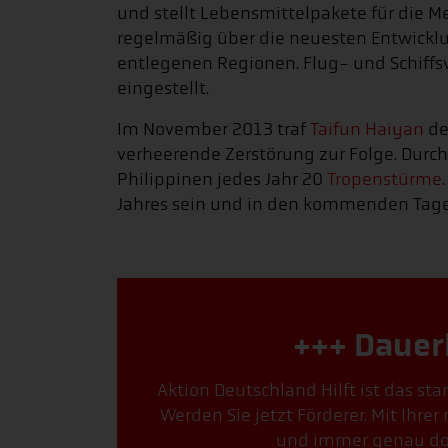
und stellt Lebensmittelpakete für die 
regelmäßig über die neuesten Entwicklu
entlegenen Regionen. Flug- und Schiff
eingestellt.
Im November 2013 traf
Taifun Haiyan
de
verheerende Zerstörung zur Folge. Durch
Philippinen jedes Jahr 20
Tropenstürme
Jahres sein und in den kommenden Tage
+++ Dauer
Aktion Deutschland Hilft ist das st
Werden Sie jetzt Förderer. Mit Ihre
und immer genau dort