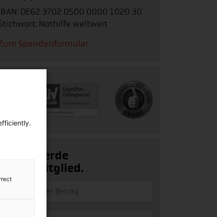
IBAN: DE62 3702 0500 0000 1020 30
Stichwort: Nothilfe weltweit
Zum Spendenformular
ficiently.
Ja, ich werde
Fördermitglied.
rrect