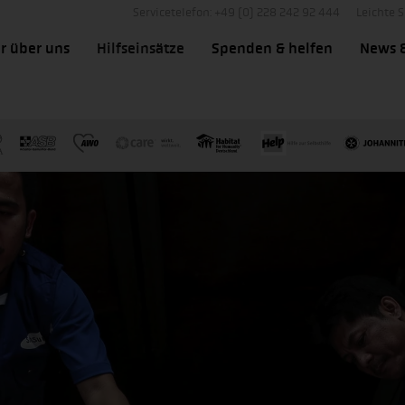
Servicetelefon: +49 (0) 228 242 92 444
Leichte 
r über uns
Hilfseinsätze
Spenden & helfen
News 