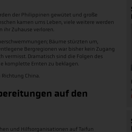
den der Philippinen gewütet und große
enschen kamen ums Leben, viele weitere werden
n ihr Zuhause verloren.
 Überschwemmungen; Bäume stürzten um,
 entlegene Bergregionen war bisher kein Zugang
 vermisst. Dramatisch sind die Folgen des
 sie komplette Ernten zu beklagen.
 Richtung China.
bereitungen auf den
hen und Hilfsorganisationen auf Taifun