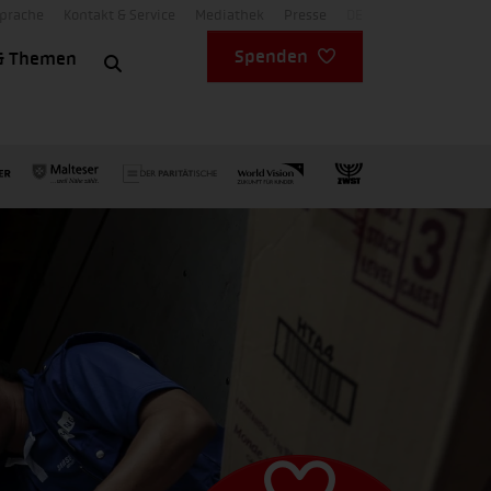
Sprache
Kontakt & Service
Mediathek
Presse
DE
Spenden
& Themen