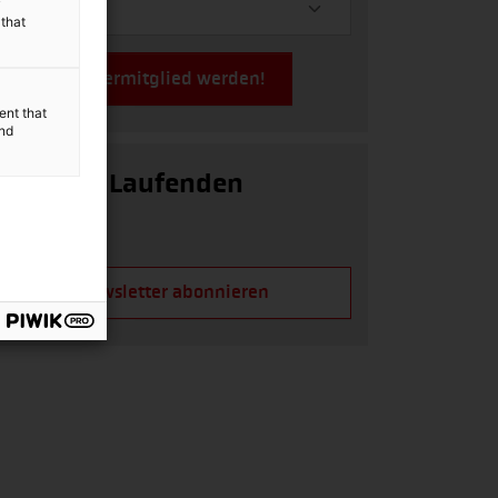
y
 that
Jetzt Fördermitglied werden!
ent that
and
Auf dem Laufenden
bleiben!
Newsletter abonnieren