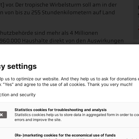
vor. Der tropische Wirbelsturm soll am in der
n von bis zu 255 Stundenkilometern auf Land
chutzbehörde sind mehr als 4 Millionen
 960.000 Haushalte direkt von den Auswirkungen
Regenfälle und meterhohe
y settings
p us to optimize our website. And they help us to ask for donations ef
ck "Yes" and agree to the use of all cookies. Thank you very much!
tigen Regenfällen und meterhohen Sturmfluten
ction and security
berschwemmungen und Erdrutsche zur Folge
angkhut in Cagayan auf Land treffen.
Statistics cookies for troubleshooting and analysis
Statistics cookies help us to store data in aggregated form in order to co
errors and improve the site.
(Re-)marketing cookies for the economical use of funds