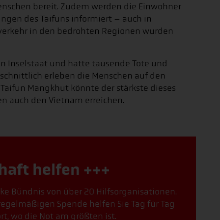
Menschen bereit. Zudem werden die Einwohner
ngen des Taifuns informiert – auch in
sverkehr in den bedrohten Regionen wurden
n Inselstaat und hatte tausende Tote und
schnittlich erleben die Menschen auf den
. Taifun Mangkhut könnte der stärkste dieses
n auch den Vietnam erreichen.
haft helfen +++
arke Bündnis von über 20 Hilfsorganisationen.
r regelmäßigen Spende helfen Sie Tag für Tag
, wo die Not am größten ist.