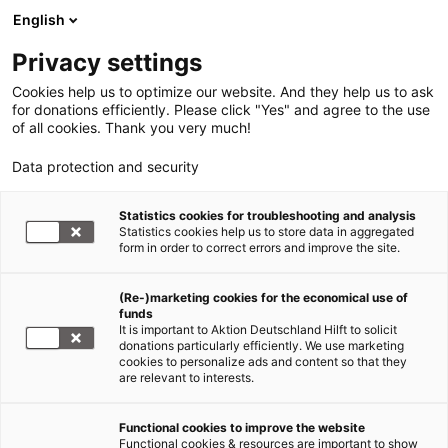
English
Privacy settings
Cookies help us to optimize our website. And they help us to ask
for donations efficiently. Please click "Yes" and agree to the use
of all cookies. Thank you very much!
Data protection and security
Erdbeben Nepal
Statistics cookies for troubleshooting and analysis
Statistics cookies help us to store data in aggregated
Notfallpädagogik in Nepal
form in order to correct errors and improve the site.
06.05.2015
(Re-)marketing cookies for the economical use of
funds
It is important to Aktion Deutschland Hilft to solicit
Das schwere Erdbeben von 25. April hat Nepal Tod
donations particularly efficiently. We use marketing
cookies to personalize ads and content so that they
und Zerstörung gebracht. Eine Erfahrung, die vor
are relevant to interests.
allem bei Kindern tiefe seelische Spuren
hinterlässt. Um diese traumatisierten Kinder in
Functional cookies to improve the website
der Verarbeitung ihrer Erlebnisse zu unterstützen,
Functional cookies & resources are important to show