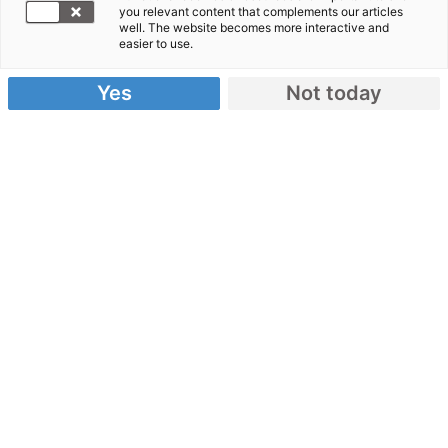
you relevant content that complements our articles
halbwegs
well. The website becomes more interactive and
easier to use.
ganz,
hocken die
Yes
Not today
Menschen
unter
dürftigen
Plastikplanen und selbstgebauten Behausungen,
um sich vor dem Dauerregen zu schützen“,
berichtet Moritz Wohlrab, Medienkoordinator von
Aktion Deutschland Hilft, aus Sumatra. Vor allem in
der Region um Padang ist die Zerstörung groß:
Nach Angaben der Helfer stehen 70 Prozent der
Häuser nicht mehr. CARE-Nothilfekoordinator Adije
Fachrurrazi berichtet: „Es hat in den letzten sechs
Stunden ohne Unterlass heftig geregnet. Die
Überlebenden leben und schlafen draußen. Sie
haben keine Unterkunft und sagen zu mir: ‚Zähle
nicht die zerstörten Häuser, zähle lieber die Häuser,