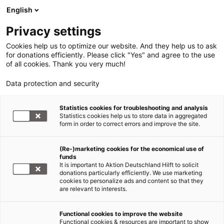
English
Privacy settings
Cookies help us to optimize our website. And they help us to ask
for donations efficiently. Please click "Yes" and agree to the use
of all cookies. Thank you very much!
Data protection and security
Katastrophen Südostasien
Statistics cookies for troubleshooting and analysis
Statistics cookies help us to store data in aggregated
Tausende Menschen sitzen ohne
form in order to correct errors and improve the site.
Obdach im Dauerregen
(Re-)marketing cookies for the economical use of
funds
05.10.2009
It is important to Aktion Deutschland Hilft to solicit
donations particularly efficiently. We use marketing
cookies to personalize ads and content so that they
„Vor jedem
are relevant to interests.
Haus, ob
zerstört
Functional cookies to improve the website
oder noch
Functional cookies & resources are important to show