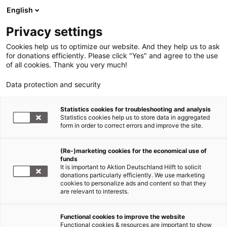
English
Privacy settings
Cookies help us to optimize our website. And they help us to ask
for donations efficiently. Please click "Yes" and agree to the use
of all cookies. Thank you very much!
Data protection and security
Katastrophen Südostasien
Statistics cookies for troubleshooting and analysis
Statistics cookies help us to store data in aggregated
CARE bereitet Verteilung von
form in order to correct errors and improve the site.
Wasserreinigungstabletten vor
(Re-)marketing cookies for the economical use of
funds
01.10.2009
It is important to Aktion Deutschland Hilft to solicit
donations particularly efficiently. We use marketing
cookies to personalize ads and content so that they
„Es gilt jetzt
are relevant to interests.
keine
Minute zu
Functional cookies to improve the website
verlieren,
Functional cookies & resources are important to show