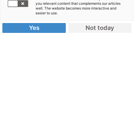
you relevant content that complements our articles
um den
well. The website becomes more interactive and
easier to use.
Yes
Not today
Überlebenden der Erdbeben in Indonesien zu
helfen“, sagt Dr. Anton Markmiller, neuer
Hauptgeschäftsführer von CARE Deutschland-
Luxemburg. „Sie brauchen jetzt dringend
Trinkwasser, damit sich keine Seuchen ausbreiten.
Die Menschen haben Angst vor Nachbeben und
brauchen sichere Unterkünfte“, so Markmiller
weiter.
Die CARE-Nothilfeteams in Indonesien sind darauf
vorbereitet, Wasserreinigungsmittel zu verteilen.
„Aus unserer Erfahrung bei Katastrophen zeigt sich,
dass sauberes Trinkwasser der beste Weg ist,