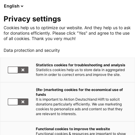
English
Privacy settings
Cookies help us to optimize our website. And they help us to ask
for donations efficiently. Please click "Yes" and agree to the use
of all cookies. Thank you very much!
Data protection and security
Statistics cookies for troubleshooting and analysis
Statistics cookies help us to store data in aggregated
form in order to correct errors and improve the site.
(Re-)marketing cookies for the economical use of
funds
It is important to Aktion Deutschland Hilft to solicit
donations particularly efficiently. We use marketing
Erdbeben Tsunami Indonesien
cookies to personalize ads and content so that they
are relevant to interests.
Malteser-Team bricht nach
Indonesien auf
Functional cookies to improve the website
Functional cookies & resources are important to show