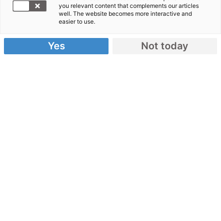
02.10.2018
you relevant content that complements our articles
well. The website becomes more interactive and
easier to use.
von Malteser International
Yes
Not today
Malteser International stellt sofort 100.000 Euro
bereit, um den Überlebenden der Erdbeben und
des Tsunamis in Indonesien zu helfen. Bereits
heute Abend bricht zudem ein dreiköpfiges, erstes
Expertenteam von Köln aus auf, um sich mit den
Behörden und einem Zusammenschluss der
Hilfsorganisationen vor Ort über die
Hilfeleistungen abzusprechen. Malteser
International ist eine Bündnisorganisation von
Aktion Deutschland Hilft.
Indonesien: Soforthilfe für die
Menschen in Not