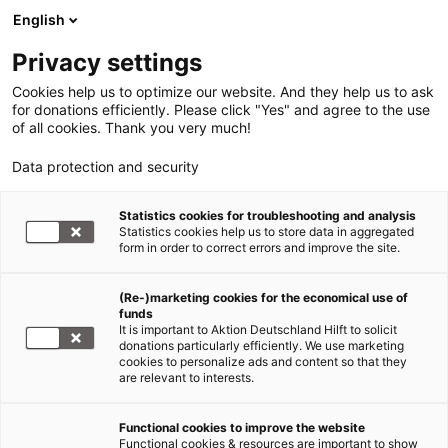
English
Privacy settings
Cookies help us to optimize our website. And they help us to ask
for donations efficiently. Please click "Yes" and agree to the use
of all cookies. Thank you very much!
Data protection and security
Erdbeben Haiti
Statistics cookies for troubleshooting and analysis
Statistics cookies help us to store data in aggregated
Haiti: Viele Köche für einen
form in order to correct errors and improve the site.
guten Brei
(Re-)marketing cookies for the economical use of
funds
07.11.2012
It is important to Aktion Deutschland Hilft to solicit
donations particularly efficiently. We use marketing
cookies to personalize ads and content so that they
Wer hinter die Fassaden humanitärer Hilfe blickt,
are relevant to interests.
merkt schnell, dass die Verteilung von Hilfsgütern,
das fertig errichtete Übergangshaus oder die
Functional cookies to improve the website
Fortbildung für Hebammen erst am Ende einer
Functional cookies & resources are important to show