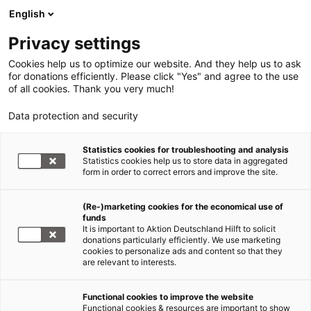
English
Privacy settings
Cookies help us to optimize our website. And they help us to ask
for donations efficiently. Please click "Yes" and agree to the use
of all cookies. Thank you very much!
Data protection and security
Erdbeben Haiti
Statistics cookies for troubleshooting and analysis
Statistics cookies help us to store data in aggregated
Haiti 5 Jahre nach dem Erdbeben
form in order to correct errors and improve the site.
09.01.2015
(Re-)marketing cookies for the economical use of
funds
It is important to Aktion Deutschland Hilft to solicit
Help unterstützt nachhaltige Entwicklung im
donations particularly efficiently. We use marketing
cookies to personalize ads and content so that they
ländlichen Raum
are relevant to interests.
Fünf Jahre nach dem schweren
Erdbeben in Haiti
Functional cookies to improve the website
vom 12. Januar 2010 bestätigt die
Functional cookies & resources are important to show