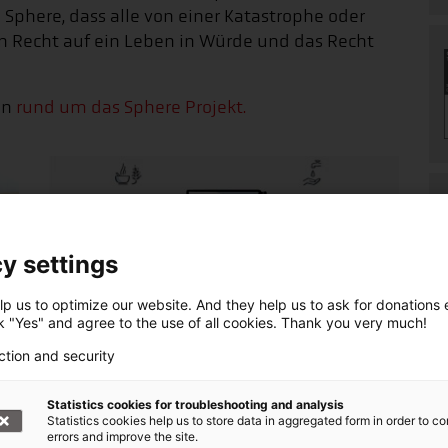
here, dass alle von einer Katastrophe oder
n Recht auf ein Leben in Würde und das Recht
en
rund um das Sphere Projekt.
y settings
p us to optimize our website. And they help us to ask for donations ef
ck "Yes" and agree to the use of all cookies. Thank you very much!
Die Sphere Standards
ction and security
Das Sphere-Projekt wurde im Jahr 1997
Statistics cookies for troubleshooting and analysis
von einer Gruppe humanitärer
Statistics cookies help us to store data in aggregated form in order to co
errors and improve the site.
Nichtregierungsorganisationen und der