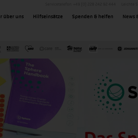
Servicetelefon: +49 (0) 228 242 92 444
Leichte 
r über uns
Hilfseinsätze
Spenden & helfen
News 