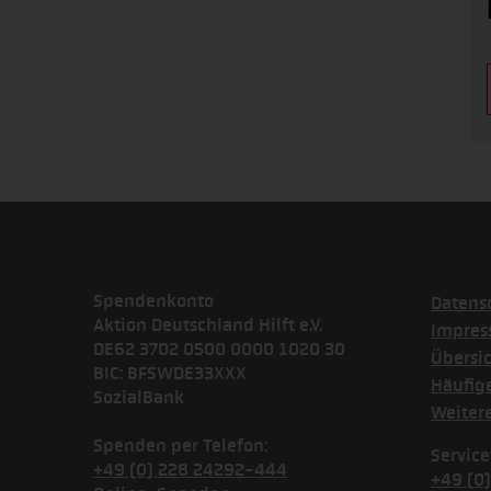
Spendenkonto
Datens
Aktion Deutschland Hilft e.V.
Impre
DE62 3702 0500 0000 1020 30
Übersi
BIC: BFSWDE33XXX
Häufig
SozialBank
Weiter
Spenden per Telefon:
Service
+49 (0) 228 24292-444
+49 (0