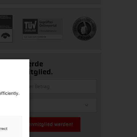
Ja, ich werde
Fördermitglied.
ficiently.
Jetzt Fördermitglied werden!
rrect