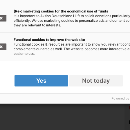
internationalen Rotkreuz- und
(Re-)marketing cookies for the economical use of funds
Rothalbmond-Bewegung ins Leben
It is important to Aktion Deutschland Hilft to solicit donations particularl
gerufen.
efficiently. We use marketing cookies to personalize ads and content so
they are relevant to interests.
Functional cookies to improve the website
Functional cookies & resources are important to show you relevant cont
complements our articles well. The website becomes more interactive 
easier to use.
Yes
Not today
Powered by