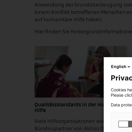
Anwendung der Grundüberzeugung von Sp
einem Konflikt betroffenen Menschen ei
auf humanitäre Hilfe haben.
Hier finden Sie Hintergrundinformation
English
Privac
Cookies hel
Please cli
Qualitätsstandards in der Humanitären
Data prote
Hilfe
Viele Hilfsorganisationen wie die
Bündnispartner von Aktion Deutschland