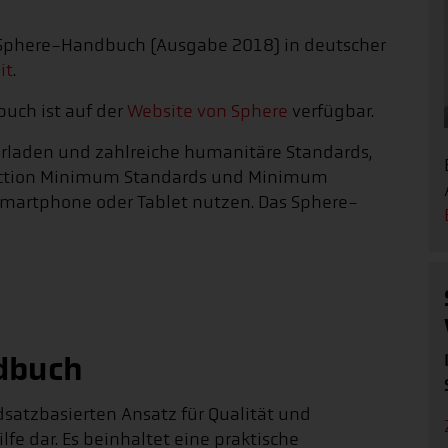
Sphere-Handbuch (Ausgabe 2018) in deutscher
it
.
uch ist auf der
Website von Sphere
verfügbar.
erladen und zahlreiche humanitäre Standards,
tection Minimum Standards und Minimum
martphone oder Tablet nutzen. Das Sphere-
dbuch
satzbasierten Ansatz für Qualität und
lfe dar. Es beinhaltet eine praktische