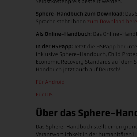
Selbstkostenpreis bestellt werden.
Sphere-Handbuch zum Download:
Das 
Sprache steht Ihnen
zum Download bere
Als Online-Handbuch:
Das Online-Handb
In der HSPapp:
Jetzt die HSPapp herunt
inklusive Sphere-Handbuch, Child Pro
Economic Recovery Standards auf dem S
Handbuch jetzt auch auf Deutsch!
Für Android
Für IOS
Über das Sphere-Han
Das Sphere-Handbuch stellt einen grund
Verantwortlichkeit in der humanitären Hi