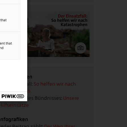
y
 that
ent that
and
Bildergalerien
Der Einsatzfall:
So helfen wir nach
Katastrophen
Geschichte des Bündnisses:
Unsere
Hilfseinsätze
Infografiken
Jeder Beitrag zählt:
Der Weg Ihrer