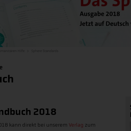
umanitären Hilfe
Sphere Standards
e
uch
andbuch 2018
018 kann direkt bei unserem
Verlag
zum