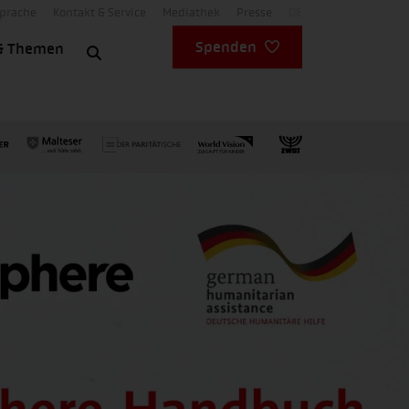
Sprache
Kontakt & Service
Mediathek
Presse
DE
Spenden
& Themen