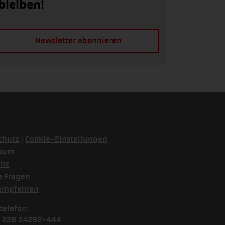
bleiben!
Newsletter abonnieren
|
chutz
Cookie-Einstellungen
ssum
cht
e Fragen
empfehlen
telefon:
) 228 24292-444