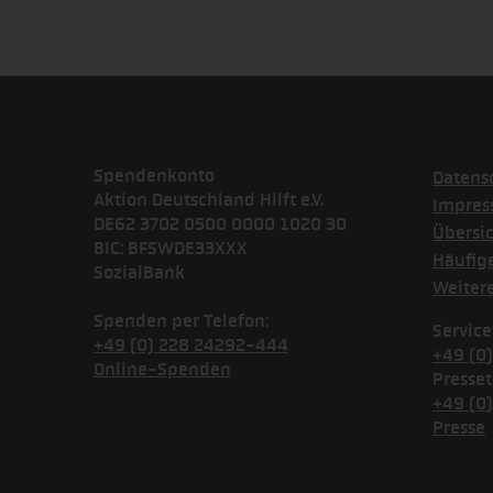
Spendenkonto
Datens
Aktion Deutschland Hilft e.V.
Impre
DE62 3702 0500 0000 1020 30
Übersi
BIC: BFSWDE33XXX
Häufig
SozialBank
Weiter
Spenden per Telefon:
Service
+49 (0) 228 24292-444
+49 (0
Online-Spenden
Presset
+49 (0
Presse