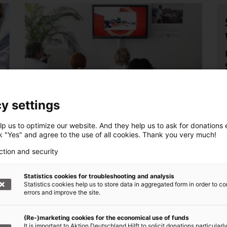
„Kleines Kino der großen Hilfe“ im BMZ
y settings
Berlin
p us to optimize our website. And they help us to ask for donations ef
21.08.2012 Zum Tag der offenen Tür im
g
ck "Yes" and agree to the use of all cookies. Thank you very much!
Bundesministerium für wirtschaftliche
ction and security
Zusammenarbeit und Entwicklung (BMZ)
r
in Berlin präsentierte Aktion Deutschland
–
Statistics cookies for troubleshooting and analysis
Hilft am...
Statistics cookies help us to store data in aggregated form in order to co
errors and improve the site.
(Re-)marketing cookies for the economical use of funds
It is important to Aktion Deutschland Hilft to solicit donations particularl