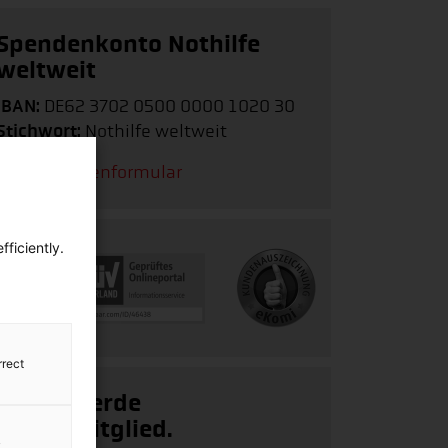
Spendenkonto Nothilfe
weltweit
IBAN:
DE62 3702 0500 0000 1020 30
Stichwort:
Nothilfe weltweit
Zum Spendenformular
ficiently.
rrect
Ja, ich werde
Fördermitglied.
y