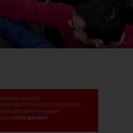
iStock Foto
Spenden Sie jetzt!
IBAN: DE62 3702 0500 0000 1020 30
Stichwort: Nothilfe weltweit
Jetzt
online spenden!