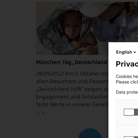
English
München: Tag „Deutschland hilft“
Privac
28.09.2012 Am 2. Oktober möchten wir
Cookies hel
allen Besuchern und Passanten beim Ta
Please cli
„Deutschland hilft“ zeigen, dass
Data prote
Engagement und Solidarität noch imme
feste Werte in unserer Gesellschaft sind 
…