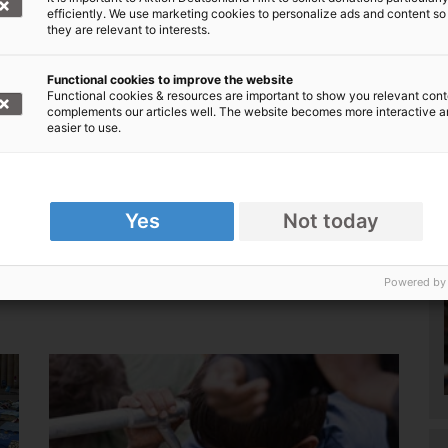
efficiently. We use marketing cookies to personalize ads and content so
they are relevant to interests.
Functional cookies to improve the website
Functional cookies & resources are important to show you relevant cont
complements our articles well. The website becomes more interactive 
easier to use.
Bilderflut in deutschen Wohnzimmern
Geschieht irgendwo auf der Welt eine
humanitäre Katastrophe, beginnt für die
Yes
Not today
r
Helfer ein Wettlauf gegen die Zeit. Sofort
läuft auch die Arbeit bei Aktion
Powered by
,
Deutschland Hilft auf Hochtouren...