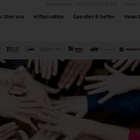
Servicetelefon: +49 (0) 228 242 92 444
Leichte 
r über uns
Hilfseinsätze
Spenden & helfen
News 