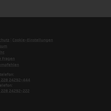
|
chutz
Cookie-Einstellungen
ssum
cht
e Fragen
empfehlen
telefon:
) 228 24292-444
elefon:
) 228 24292-222