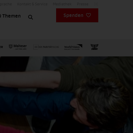
Sprache
Kontakt & Service
Mediathek
Presse
DE
Spenden
& Themen