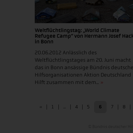
Weltflüchtlingstag: „World Climate
Refugee Camp“ von Hermann Josef Hac
in Bonn
20.06.2012 Anlässlich des
Weltflüchtlingstages am 20. Juni macht
das in Bonn ansässige Bündnis deutsche
Hilfsorganisationen Aktion Deutschland
Hilft zusammen mit dem...
«
1
...
4
5
6
7
8
© Bündnis deutscher Hil