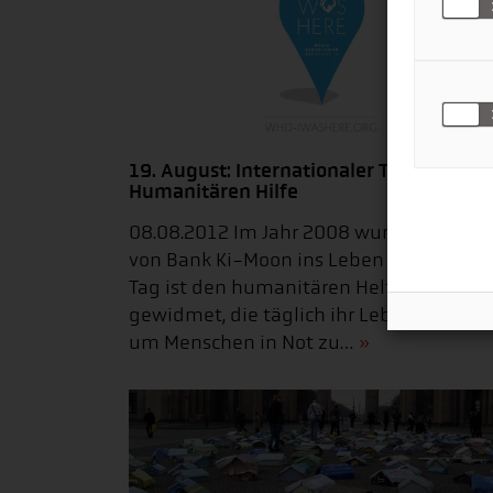
19. August: Internationaler Tag der
Humanitären Hilfe
08.08.2012 Im Jahr 2008 wurde der Tag
von Bank Ki-Moon ins Leben gerufen. De
Tag ist den humanitären Helfer weltweit
gewidmet, die täglich ihr Leben riskieren
um Menschen in Not zu…