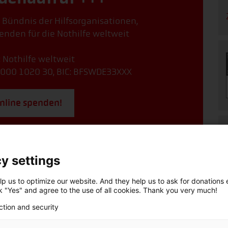
, Bündnis der Hilfsorganisationen,
enden für die Nothilfe weltweit
: Nothilfe weltweit
000 1020 30, BIC: BFSWDE33XXX
online spenden!
fsorganisationen: Spenden & helfen
y settings
p us to optimize our website. And they help us to ask for donations ef
ck "Yes" and agree to the use of all cookies. Thank you very much!
ction and security