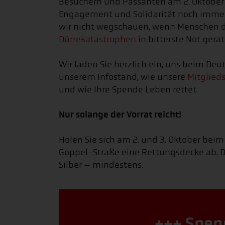
Besuchern und Passanten am 2. Oktober b
Engagement und Solidarität noch immer f
wir nicht wegschauen, wenn Menschen 
Dürrekatastrophen
in bitterste Not gera
Wir laden Sie herzlich ein, uns beim Deu
unserem Infostand, wie unsere
Mitglied
und wie Ihre Spende Leben rettet.
Nur solange der Vorrat reicht!
Holen Sie sich am 2. und 3. Oktober beim
Goppel-Straße eine Rettungsdecke ab. Den
Silber – mindestens.
+++ Spen