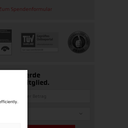
Zum Spendenformular
Ja, ich werde
Fördermitglied.
ficiently.