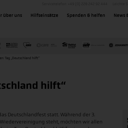
Servicetelefon: +49 (0) 228 242 92 444
Leichte 
r über uns
Hilfseinsätze
Spenden & helfen
News 
n: Tag „Deutschland hilft“
schland hilft“
das Deutschlandfest statt. Während der 3.
Wiedervereinigung steht, möchten wir allen