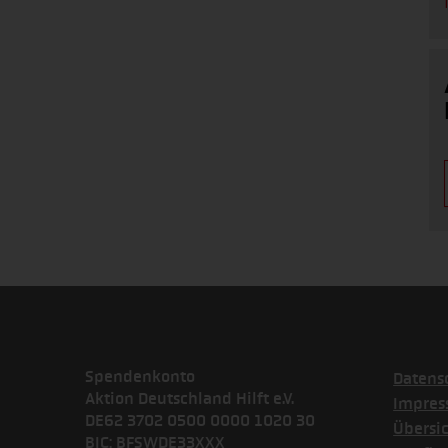
Spendenkonto
Datens
Aktion Deutschland Hilft e.V.
Impre
DE62 3702 0500 0000 1020 30
Übersi
BIC: BFSWDE33XXX