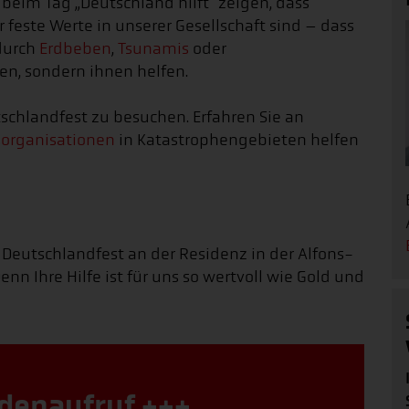
eim Tag „Deutschland hilft“ zeigen, dass
este Werte in unserer Gesellschaft sind – dass
durch
Erdbeben
,
Tsunamis
oder
ten, sondern ihnen helfen.
tschlandfest zu besuchen. Erfahren Sie an
sorganisationen
in Katastrophengebieten helfen
 Deutschlandfest an der Residenz in der Alfons-
n Ihre Hilfe ist für uns so wertvoll wie Gold und
denaufruf +++