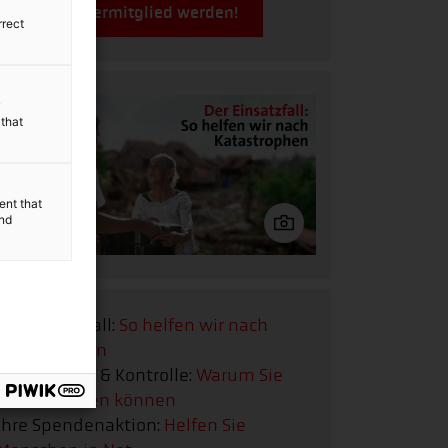
Jetzt Fördermitglied werden!
rrect
y
 that
ent that
and
Der Einsatzfall:
So helfen wir nach
Katastrophen
Transparenz & Kontrolle:
Warum Sie
uns vertrauen können
Ihre Spendenaktion:
Helfen Sie