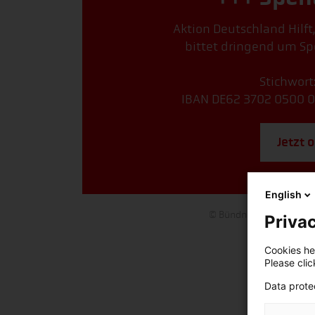
Aktion Deutschland Hilft
bittet dringend um Sp
Stichwort
IBAN DE62 3702 0500 0
Jetzt 
English
© Bündnis deutscher Hil
Privac
Cookies hel
Please cli
Data prote