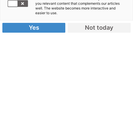
you relevant content that complements our articles
41jährige
well. The website becomes more interactive and
easier to use.
Nurdin
Abdullah,
Yes
Not today
Vater von
drei Kindern,
zum Dorfvorsteher ernannt. Jetzt muss er sein
Geschäft – eine Schweißwerkstatt – dringend
umorganisieren:
„Dank des Kleinkredits von 5.000.000 IDR (35 EUR),
den ich 2007 von Malteser International
bekommen hatte, konnte ich mir neue Geräte und
neues Werkzeug für meine Schweißerei kaufen,
denn der Tsunami hatte alles zerstört. Mein
Geschäft geht gut, ich bekomme viele Aufträge aus
dem Dorf und verdiene jeden Monat zwischen drei
und fünf Millionen IDR (200 bis 300 EUR). Auch