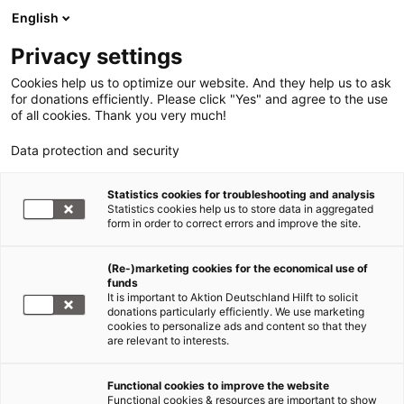
English
Privacy settings
Cookies help us to optimize our website. And they help us to ask
for donations efficiently. Please click "Yes" and agree to the use
of all cookies. Thank you very much!
Data protection and security
Tsunami Südostasien
Statistics cookies for troubleshooting and analysis
Statistics cookies help us to store data in aggregated
Seite 2
form in order to correct errors and improve the site.
17.12.2014
(Re-)marketing cookies for the economical use of
funds
It is important to Aktion Deutschland Hilft to solicit
Wenn ein Schweißer zum Dorfvorsteher wird
donations particularly efficiently. We use marketing
cookies to personalize ads and content so that they
are relevant to interests.
Vor zwei
Monaten
Functional cookies to improve the website
Functional cookies & resources are important to show
wurde der