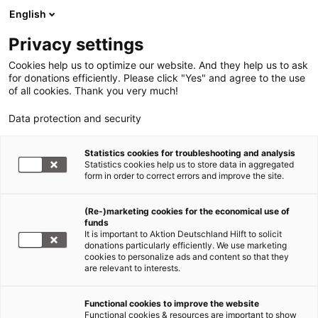
English
Privacy settings
Cookies help us to optimize our website. And they help us to ask
for donations efficiently. Please click "Yes" and agree to the use
of all cookies. Thank you very much!
Data protection and security
Statistics cookies for troubleshooting and analysis
Statistics cookies help us to store data in aggregated
form in order to correct errors and improve the site.
Jetzt
(Re-)marketing cookies for the economical use of
funds
spenden
It is important to Aktion Deutschland Hilft to solicit
donations particularly efficiently. We use marketing
cookies to personalize ads and content so that they
are relevant to interests.
Taifun Philippinen
Functional cookies to improve the website
Functional cookies & resources are important to show